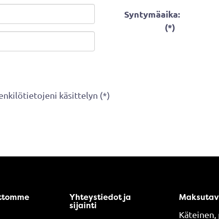
Syntymäaika:
(*)
nkilötietojeni käsittelyn (*)
ttomme
Yhteystiedot ja
Maksutav
sijainti
Käteinen, 