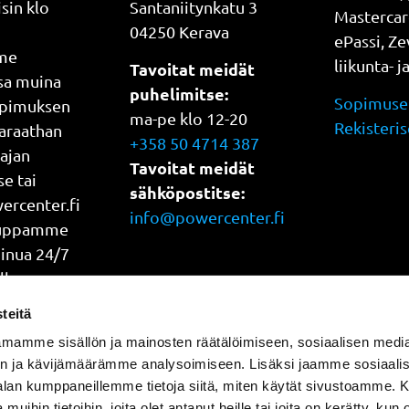
sin klo
Santaniitynkatu 3
Mastercar
04250 Kerava
ePassi, Z
me
liikunta- j
Tavoitat meidät
ssa muina
puhelimitse:
Sopimuseh
opimuksen
ma-pe klo 12-20
Rekisteris
araathan
+358 50 4714 387
 ajan
Tavoitat meidät
e tai
sähköpostitse:
rcenter.fi
info@powercenter.fi
auppamme
Sinua 24/7
lla
oka päivä
teitä
mamme sisällön ja mainosten räätälöimiseen, sosiaalisen medi
n ja kävijämäärämme analysoimiseen. Lisäksi jaamme sosiaali
-alan kumppaneillemme tietoja siitä, miten käytät sivustoamme
 muihin tietoihin, joita olet antanut heille tai joita on kerätty, kun 