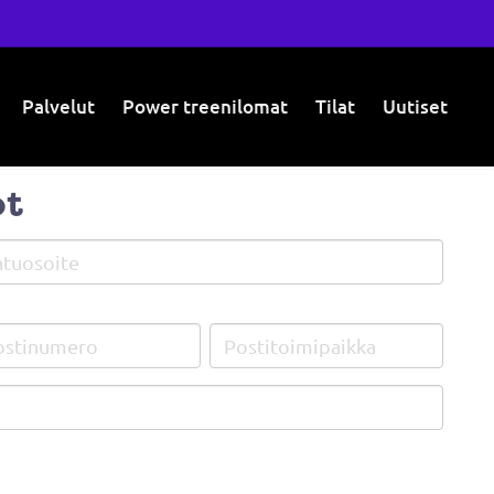
Palvelut
Power treenilomat
Tilat
Uutiset
ot