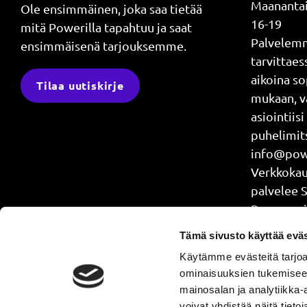
Maanantai
Ole ensimmäinen, joka saa tietää
16-19
mitä Powerilla tapahtuu ja saat
Palvelem
ensimmäisenä tarjouksemme.
tarvittae
aikoina s
Tilaa uutiskirje
mukaan, v
asiointiisi
puhelimits
info@powe
Verkkok
palvelee 
Power api
treenaat j
Tämä sivusto käyttää eväs
4.30-24
Käytämme evästeitä tarjoa
ominaisuuksien tukemisee
mainosalan ja analytiikka
voivat yhdistää näitä tietoja