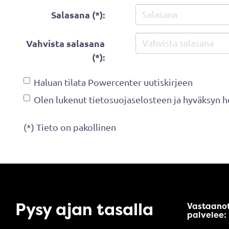
Salasana (*):
Vahvista salasana
(*):
Haluan tilata Powercenter uutiskirjeen
Olen lukenut
tietosuojaselosteen
ja hyväksyn he
(*) Tieto on pakollinen
Pysy ajan tasalla
Vastaano
palvelee: