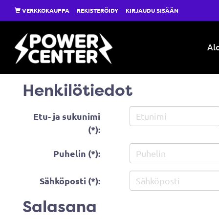
VERKKOKAUPPA
REKISTERÖIDY
KIRJAUDU SISÄÄN
Alo
Henkilötiedot
Etu- ja sukunimi
(*):
Puhelin (*):
Sähköposti (*):
Salasana