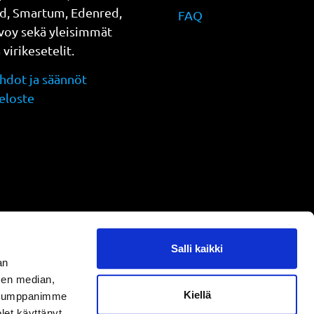
d, Smartum, Edenred,
FAQ
evoy sekä yleisimmät
a virikesetelit.
dot ja säännöt
eloste
Salli kaikki
an
sen median,
Kiellä
. Kumppanimme
olet käyttänyt