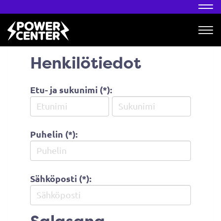
Nav
Nav
Henkilötiedot
Etu- ja sukunimi (*):
Puhelin (*):
Sähköposti (*):