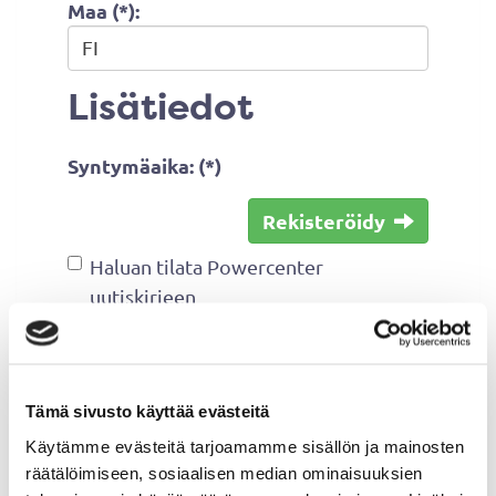
Maa (*):
Lisätiedot
Syntymäaika: (*)
Rekisteröidy
Haluan tilata Powercenter
uutiskirjeen
Olen lukenut
tietosuojaselosteen
ja
hyväksyn henkilötietojeni käsittelyn
(*)
Tämä sivusto käyttää evästeitä
Käytämme evästeitä tarjoamamme sisällön ja mainosten
(*) Tieto on pakollinen
räätälöimiseen, sosiaalisen median ominaisuuksien