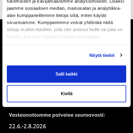
tukemiseen ja kävijämäärämme analysoimiseen. Lisäksi
jaamme sosiaalisen median, mainosalan ja analytiikka-
alan kumppaneillemme tietoja siitä, miten käytät
sivustoamme. Kumppanimme voivat yhdistää näitä
tietoja muihin tietoihin, joita olet antanut heille tai joita on
kerätty, kun olet käyttänyt heidän palvelujaan.
Pysy ajan tasalla
Näytä tiedot
Ole ensimmäinen, joka saa tietää mitä
Powerilla tapahtuu ja saat ensimmäisenä
Salli kaikki
tarjouksemme.
Kiellä
Tilaa uutiskirje
Vastaanottomme palvelee seuraavasti:
22.6.-2.8.2026