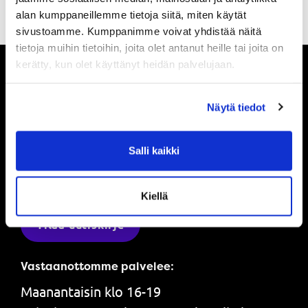
alan kumppaneillemme tietoja siitä, miten käytät
sivustoamme. Kumppanimme voivat yhdistää näitä
tietoja muihin tietoihin, joita olet antanut heille tai joita on
kerätty, kun olet käyttänyt heidän palvelujaan.
Pysy ajan tasalla
Näytä tiedot
Ole ensimmäinen, joka saa tietää mitä
Salli kaikki
Powerilla tapahtuu ja saat ensimmäisenä
tarjouksemme.
Kiellä
Tilaa uutiskirje
Vastaanottomme palvelee:
Maanantaisin klo 16-19