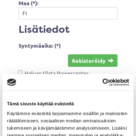
Maa (*):
Lisätiedot
Syntymäaika: (*)
Rekisteröidy
Haluan tilata Powercenter
uutiskirjeen
Olen lukenut
tietosuojaselosteen
ja
hyväksyn henkilötietojeni käsittelyn
Tämä sivusto käyttää evästeitä
(*)
Käytämme evästeitä tarjoamamme sisällön ja mainosten
räätälöimiseen, sosiaalisen median ominaisuuksien
(*) Tieto on pakollinen
tukemiseen ja kävijämäärämme analysoimiseen. Lisäksi
jaamme sosiaalisen median, mainosalan ja analytiikka-