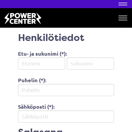
Nav
Nav
Henkilötiedot
Etu- ja sukunimi (*):
Puhelin (*):
Sähköposti (*):