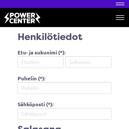
Nav
Nav
Henkilötiedot
Etu- ja sukunimi (*):
Puhelin (*):
Sähköposti (*):