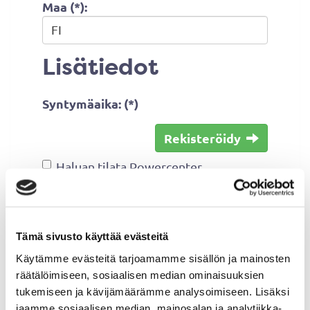
Maa (*):
Lisätiedot
Syntymäaika: (*)
Rekisteröidy
Haluan tilata Powercenter
uutiskirjeen
Olen lukenut
tietosuojaselosteen
ja
hyväksyn henkilötietojeni käsittelyn
Tämä sivusto käyttää evästeitä
(*)
Käytämme evästeitä tarjoamamme sisällön ja mainosten
räätälöimiseen, sosiaalisen median ominaisuuksien
(*) Tieto on pakollinen
tukemiseen ja kävijämäärämme analysoimiseen. Lisäksi
jaamme sosiaalisen median, mainosalan ja analytiikka-