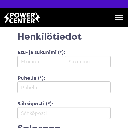
Nav
Nav
Henkilötiedot
Etu- ja sukunimi (*):
Puhelin (*):
Sähköposti (*):