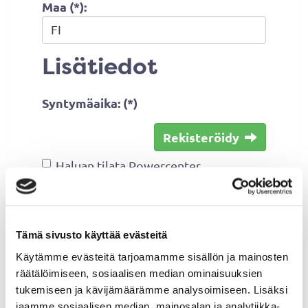
Maa (*):
Lisätiedot
Syntymäaika: (*)
Rekisteröidy
Haluan tilata Powercenter
uutiskirjeen
Olen lukenut
tietosuojaselosteen
ja
hyväksyn henkilötietojeni käsittelyn
Tämä sivusto käyttää evästeitä
(*)
Käytämme evästeitä tarjoamamme sisällön ja mainosten
räätälöimiseen, sosiaalisen median ominaisuuksien
(*) Tieto on pakollinen
tukemiseen ja kävijämäärämme analysoimiseen. Lisäksi
jaamme sosiaalisen median, mainosalan ja analytiikka-