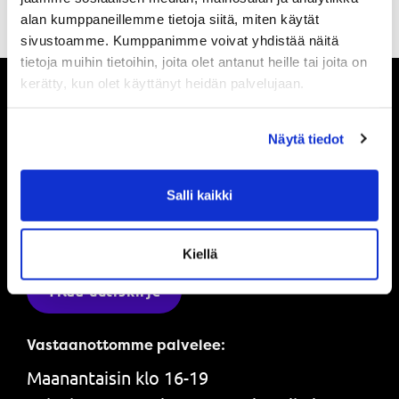
alan kumppaneillemme tietoja siitä, miten käytät
sivustoamme. Kumppanimme voivat yhdistää näitä
tietoja muihin tietoihin, joita olet antanut heille tai joita on
kerätty, kun olet käyttänyt heidän palvelujaan.
Pysy ajan tasalla
Näytä tiedot
Ole ensimmäinen, joka saa tietää mitä
Salli kaikki
Powerilla tapahtuu ja saat ensimmäisenä
tarjouksemme.
Kiellä
Tilaa uutiskirje
Vastaanottomme palvelee:
Maanantaisin klo 16-19