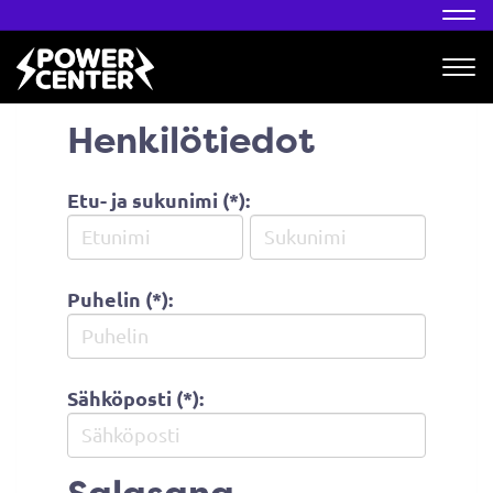
Nav
Nav
Henkilötiedot
Etu- ja sukunimi (*):
Puhelin (*):
Sähköposti (*):