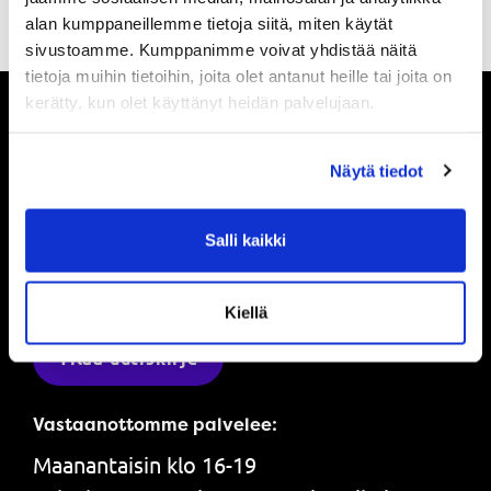
alan kumppaneillemme tietoja siitä, miten käytät
sivustoamme. Kumppanimme voivat yhdistää näitä
tietoja muihin tietoihin, joita olet antanut heille tai joita on
kerätty, kun olet käyttänyt heidän palvelujaan.
Pysy ajan tasalla
Näytä tiedot
Ole ensimmäinen, joka saa tietää mitä
Salli kaikki
Powerilla tapahtuu ja saat ensimmäisenä
tarjouksemme.
Kiellä
Tilaa uutiskirje
Vastaanottomme palvelee:
Maanantaisin klo 16-19