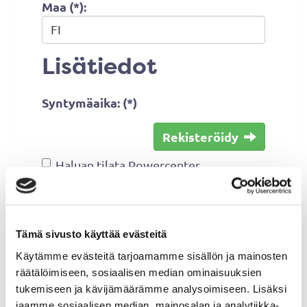
Maa (*):
Lisätiedot
Syntymäaika: (*)
Rekisteröidy
Haluan tilata Powercenter
uutiskirjeen
Olen lukenut
tietosuojaselosteen
ja
hyväksyn henkilötietojeni käsittelyn
Tämä sivusto käyttää evästeitä
(*)
Käytämme evästeitä tarjoamamme sisällön ja mainosten
räätälöimiseen, sosiaalisen median ominaisuuksien
(*) Tieto on pakollinen
tukemiseen ja kävijämäärämme analysoimiseen. Lisäksi
jaamme sosiaalisen median, mainosalan ja analytiikka-