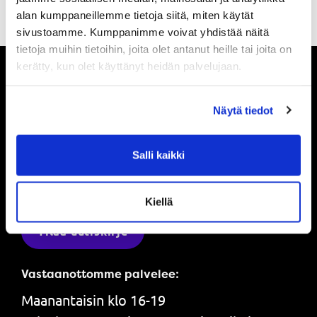
alan kumppaneillemme tietoja siitä, miten käytät
sivustoamme. Kumppanimme voivat yhdistää näitä
tietoja muihin tietoihin, joita olet antanut heille tai joita on
kerätty, kun olet käyttänyt heidän palvelujaan.
Pysy ajan tasalla
Näytä tiedot
Ole ensimmäinen, joka saa tietää mitä
Salli kaikki
Powerilla tapahtuu ja saat ensimmäisenä
tarjouksemme.
Kiellä
Tilaa uutiskirje
Vastaanottomme palvelee:
Maanantaisin klo 16-19