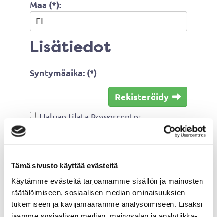
Maa (*):
Lisätiedot
Syntymäaika: (*)
Rekisteröidy
Haluan tilata Powercenter
uutiskirjeen
Olen lukenut
tietosuojaselosteen
ja
hyväksyn henkilötietojeni käsittelyn
Tämä sivusto käyttää evästeitä
(*)
Käytämme evästeitä tarjoamamme sisällön ja mainosten
räätälöimiseen, sosiaalisen median ominaisuuksien
(*) Tieto on pakollinen
tukemiseen ja kävijämäärämme analysoimiseen. Lisäksi
jaamme sosiaalisen median, mainosalan ja analytiikka-