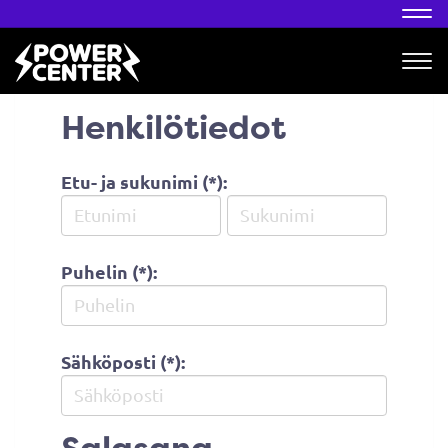
Nav
Nav
Henkilötiedot
Etu- ja sukunimi (*):
Puhelin (*):
Sähköposti (*):