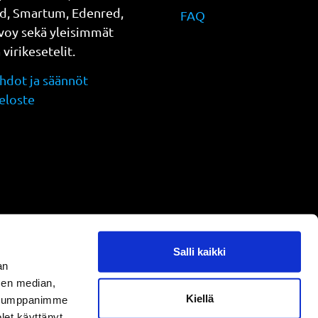
d, Smartum, Edenred,
FAQ
evoy sekä yleisimmät
a virikesetelit.
dot ja säännöt
eloste
Salli kaikki
an
sen median,
Kiellä
. Kumppanimme
olet käyttänyt