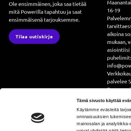
Maanantai
Ole ensimmäinen, joka saa tietää
16-19
mitä Powerilla tapahtuu ja saat
Palvelem
ensimmäisenä tarjouksemme.
tarvittae
aikoina s
Tilaa uutiskirje
mukaan, v
asiointiisi
puhelimits
info@powe
Verkkok
palvelee 
Power api
treenaat j
Tämä sivusto käyttää eväs
4.30-24
Käytämme evästeitä tarjoa
ominaisuuksien tukemisee
mainosalan ja analytiikka
voivat yhdistää näitä tietoja