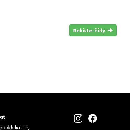
Rekisteröidy
at
pankkikortti,