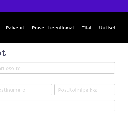
Palvelut
Power treenilomat
Tilat
Uutiset
ot