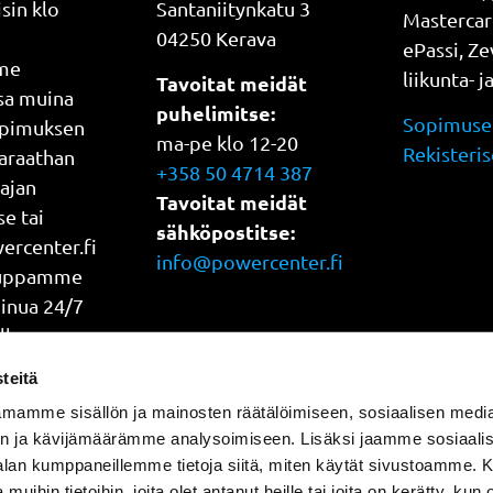
sin klo
Santaniitynkatu 3
Mastercar
04250 Kerava
ePassi, Z
me
liikunta- j
Tavoitat meidät
ssa muina
puhelimitse:
Sopimuseh
opimuksen
ma-pe klo 12-20
Rekisteris
araathan
+358 50 4714 387
 ajan
Tavoitat meidät
e tai
sähköpostitse:
rcenter.fi
info@powercenter.fi
auppamme
Sinua 24/7
lla
oka päivä
teitä
mamme sisällön ja mainosten räätälöimiseen, sosiaalisen medi
n ja kävijämäärämme analysoimiseen. Lisäksi jaamme sosiaali
-alan kumppaneillemme tietoja siitä, miten käytät sivustoamme
 muihin tietoihin, joita olet antanut heille tai joita on kerätty, kun 