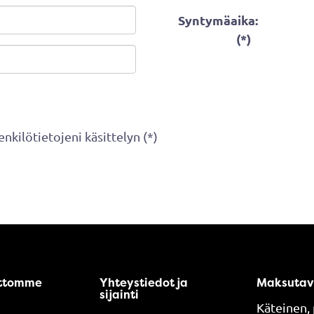
Syntymäaika:
(*)
nkilötietojeni käsittelyn (*)
ttomme
Yhteystiedot ja
Maksutav
sijainti
Käteinen, 