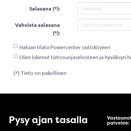
Salasana (*):
Vahvista salasana
(*):
Haluan tilata Powercenter uutiskirjeen
Olen lukenut
tietosuojaselosteen
ja hyväksyn he
(*) Tieto on pakollinen
Pysy ajan tasalla
Vastaano
palvelee: