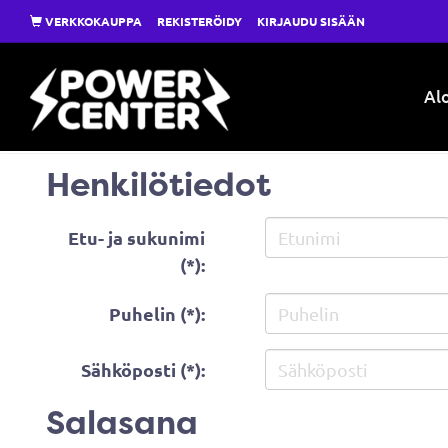
VERKKOKAUPPA
REKISTERÖIDY
KIRJAUDU SISÄÄN
Alo
Henkilötiedot
Etu- ja sukunimi
(*):
Puhelin (*):
Sähköposti (*):
Salasana