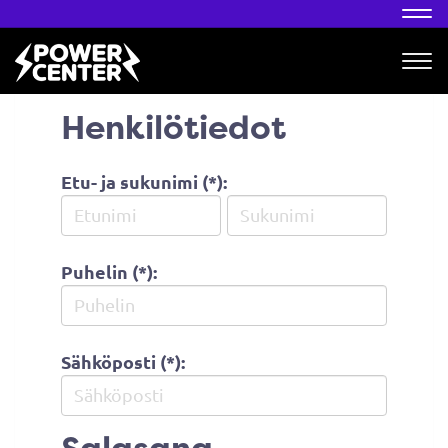
Nav
Nav
Henkilötiedot
Etu- ja sukunimi (*):
Puhelin (*):
Sähköposti (*):