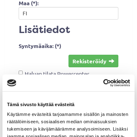
Maa (*):
Lisätiedot
Syntymäaika: (*)
Rekisteröidy
Haluan tilata Powercenter
uutiskirjeen
Olen lukenut
tietosuojaselosteen
ja
hyväksyn henkilötietojeni käsittelyn
Tämä sivusto käyttää evästeitä
(*)
Käytämme evästeitä tarjoamamme sisällön ja mainosten
räätälöimiseen, sosiaalisen median ominaisuuksien
(*) Tieto on pakollinen
tukemiseen ja kävijämäärämme analysoimiseen. Lisäksi
jaamme sosiaalisen median, mainosalan ja analytiikka-