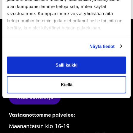
alan kumppaneillemme tietoja siitä, miten käytät
sivustoamme. Kumppanimme voivat yhdistää näitä
tietoja muihin tietoihin, joita olet antanut heille tai joita on
kerätty, kun olet käyttänyt heidän palvelujaan.
Pysy ajan tasalla
Näytä tiedot
Ole ensimmäinen, joka saa tietää mitä
Salli kaikki
Powerilla tapahtuu ja saat ensimmäisenä
tarjouksemme.
Kiellä
Tilaa uutiskirje
Vastaanottomme palvelee:
Maanantaisin klo 16-19