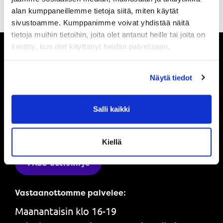
alan kumppaneillemme tietoja siitä, miten käytät
sivustoamme. Kumppanimme voivat yhdistää näitä
tietoja muihin tietoihin, joita olet antanut heille tai joita on
kerätty, kun olet käyttänyt heidän palvelujaan.
Pysy ajan tasalla
Näytä tiedot
Ole ensimmäinen, joka saa tietää mitä
Salli kaikki
Powerilla tapahtuu ja saat ensimmäisenä
tarjouksemme.
Kiellä
Tilaa uutiskirje
Vastaanottomme palvelee:
Maanantaisin klo 16-19