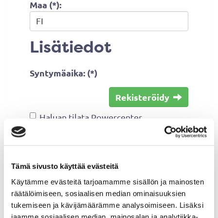
Maa (*):
Lisätiedot
Syntymäaika: (*)
Rekisteröidy
Haluan tilata Powercenter
uutiskirjeen
Olen lukenut
tietosuojaselosteen
ja
hyväksyn henkilötietojeni käsittelyn
Tämä sivusto käyttää evästeitä
(*)
Käytämme evästeitä tarjoamamme sisällön ja mainosten
räätälöimiseen, sosiaalisen median ominaisuuksien
(*) Tieto on pakollinen
tukemiseen ja kävijämäärämme analysoimiseen. Lisäksi
jaamme sosiaalisen median, mainosalan ja analytiikka-