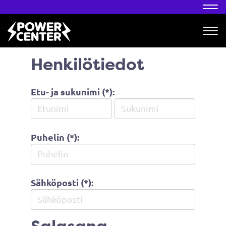
Nav
Nav
Henkilötiedot
Etu- ja sukunimi (*):
Puhelin (*):
Sähköposti (*):