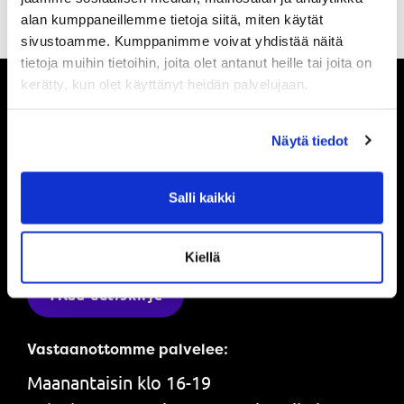
alan kumppaneillemme tietoja siitä, miten käytät
sivustoamme. Kumppanimme voivat yhdistää näitä
tietoja muihin tietoihin, joita olet antanut heille tai joita on
kerätty, kun olet käyttänyt heidän palvelujaan.
Pysy ajan tasalla
Näytä tiedot
Ole ensimmäinen, joka saa tietää mitä
Salli kaikki
Powerilla tapahtuu ja saat ensimmäisenä
tarjouksemme.
Kiellä
Tilaa uutiskirje
Vastaanottomme palvelee:
Maanantaisin klo 16-19