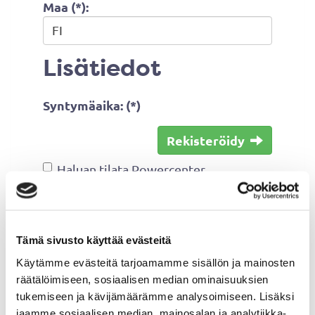
Maa (*):
Lisätiedot
Syntymäaika: (*)
Rekisteröidy
Haluan tilata Powercenter
uutiskirjeen
Olen lukenut
tietosuojaselosteen
ja
hyväksyn henkilötietojeni käsittelyn
Tämä sivusto käyttää evästeitä
(*)
Käytämme evästeitä tarjoamamme sisällön ja mainosten
räätälöimiseen, sosiaalisen median ominaisuuksien
(*) Tieto on pakollinen
tukemiseen ja kävijämäärämme analysoimiseen. Lisäksi
jaamme sosiaalisen median, mainosalan ja analytiikka-