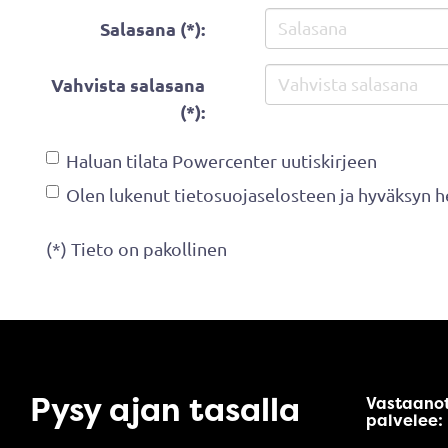
Salasana (*):
Vahvista salasana
(*):
Haluan tilata Powercenter uutiskirjeen
Olen lukenut
tietosuojaselosteen
ja hyväksyn he
(*) Tieto on pakollinen
Pysy ajan tasalla
Vastaano
palvelee: