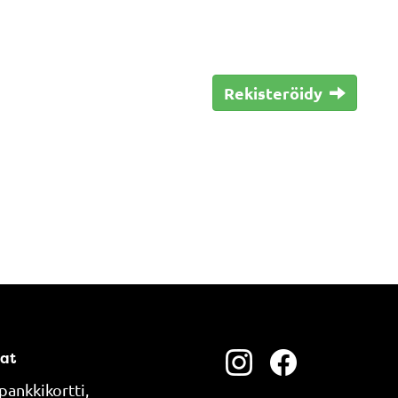
Rekisteröidy
at
pankkikortti,