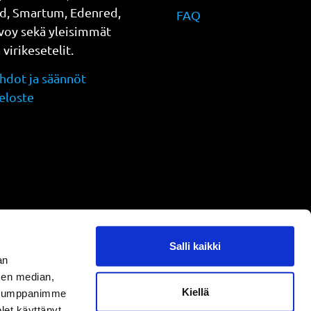
d, Smartum, Edenred,
FAQ
evoy sekä yleisimmät
a virikesetelit.
dot ja säännöt
eloste
Salli kaikki
an
sen median,
Kiellä
. Kumppanimme
olet käyttänyt