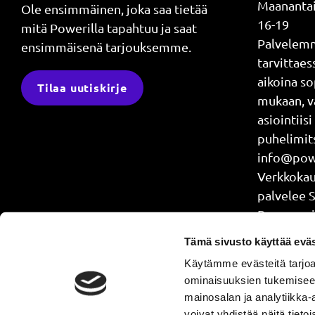
Maanantai
Ole ensimmäinen, joka saa tietää
16-19
mitä Powerilla tapahtuu ja saat
Palvelem
ensimmäisenä tarjouksemme.
tarvittae
aikoina s
Tilaa uutiskirje
mukaan, v
asiointiisi
puhelimits
info@powe
Verkkok
palvelee 
Power api
treenaat j
Tämä sivusto käyttää eväs
4.30-24
Käytämme evästeitä tarjoa
ominaisuuksien tukemisee
mainosalan ja analytiikka
voivat yhdistää näitä tietoja