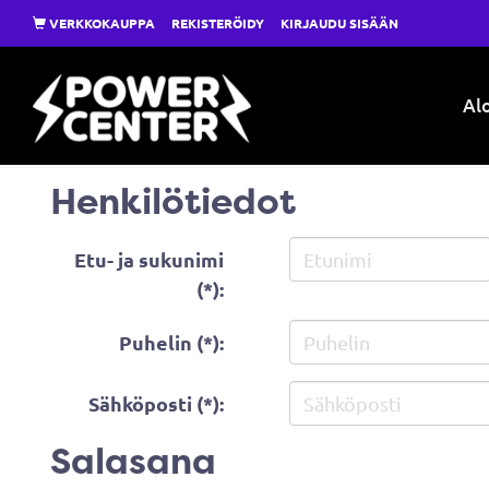
VERKKOKAUPPA
REKISTERÖIDY
KIRJAUDU SISÄÄN
Alo
Henkilötiedot
Etu- ja sukunimi
(*):
Puhelin (*):
Sähköposti (*):
Salasana