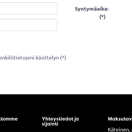
Syntymäaika:
(*)
nkilötietojeni käsittelyn (*)
ttomme
Yhteystiedot ja
Maksutav
sijainti
Käteinen, 