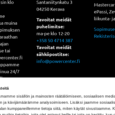
sin klo
Santaniitynkatu 3
Mastercar
04250 Kerava
ePassi, Z
me
liikunta- j
Tavoitat meidät
ssa muina
puhelimitse:
Sopimuseh
opimuksen
ma-pe klo 12-20
Rekisteris
araathan
+358 50 4714 387
 ajan
Tavoitat meidät
e tai
sähköpostitse:
rcenter.fi
info@powercenter.fi
auppamme
Sinua 24/7
lla
oka päivä
teitä
mamme sisällön ja mainosten räätälöimiseen, sosiaalisen medi
n ja kävijämäärämme analysoimiseen. Lisäksi jaamme sosiaali
-alan kumppaneillemme tietoja siitä, miten käytät sivustoamme
 muihin tietoihin, joita olet antanut heille tai joita on kerätty, kun 