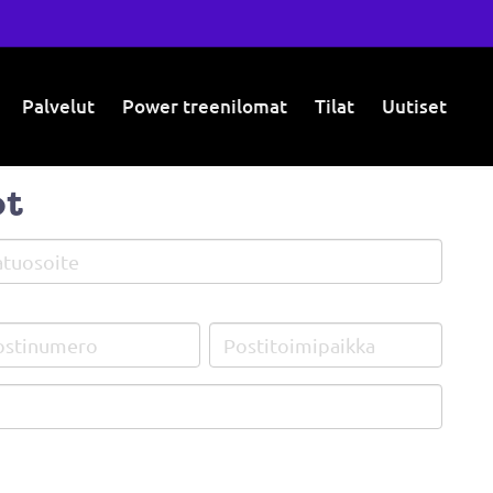
Palvelut
Power treenilomat
Tilat
Uutiset
ot