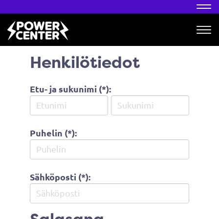
Nav
Nav
Henkilötiedot
Etu- ja sukunimi (*):
Puhelin (*):
Sähköposti (*):