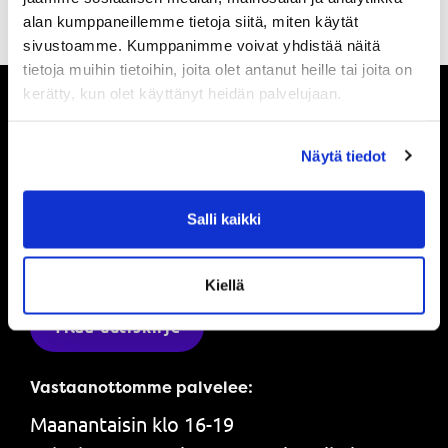
alan kumppaneillemme tietoja siitä, miten käytät
sivustoamme. Kumppanimme voivat yhdistää näitä
tietoja muihin tietoihin, joita olet antanut heille tai joita on
kerätty, kun olet käyttänyt heidän palvelujaan.
Pysy ajan tasalla
Näytä tiedot
Ole ensimmäinen, joka saa tietää mitä
Salli kaikki
Powerilla tapahtuu ja saat ensimmäisenä
tarjouksemme.
Kiellä
Tilaa uutiskirje
Vastaanottomme palvelee:
Maanantaisin klo 16-19