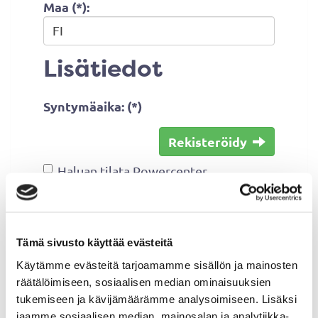
Maa (*):
Lisätiedot
Syntymäaika: (*)
Rekisteröidy
Haluan tilata Powercenter
uutiskirjeen
Olen lukenut
tietosuojaselosteen
ja
hyväksyn henkilötietojeni käsittelyn
Tämä sivusto käyttää evästeitä
(*)
Käytämme evästeitä tarjoamamme sisällön ja mainosten
räätälöimiseen, sosiaalisen median ominaisuuksien
(*) Tieto on pakollinen
tukemiseen ja kävijämäärämme analysoimiseen. Lisäksi
jaamme sosiaalisen median, mainosalan ja analytiikka-