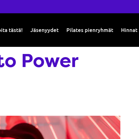
ita tästä!
Jäsenyydet
Pilates pienryhmät
Hinnat
to Power