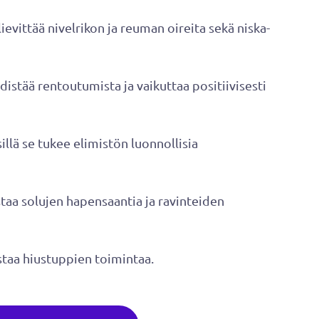
i lievittää nivelrikon ja reuman oireita sekä niska-
 edistää rentoutumista ja vaikuttaa positiivisesti
 sillä se tukee elimistön luonnollisia
staa solujen hapensaantia ja ravinteiden
vistaa hiustuppien toimintaa.