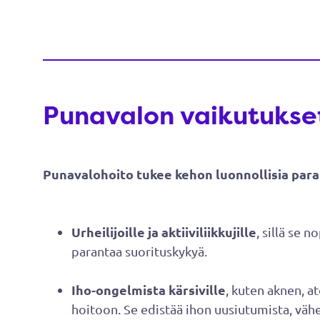
Punavalon vaikutukse
Punavalohoito tukee kehon luonnollisia paran
Urheilijoille ja aktiiviliikkujille
, sillä se 
parantaa suorituskykyä.
Iho-ongelmista kärsiville
, kuten aknen, a
hoitoon. Se edistää ihon uusiutumista, väh