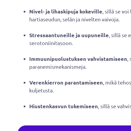
Nivel- ja lihaskipuja kokeville
, sillä se vo
hartiaseudun, selän ja nivelten vaivoja.
Stressaantuneille ja uupuneille
, sillä se
serotoniinitasoon.
Immuunipuolustuksen vahvistamiseen
,
paranemismekanismeja.
Verenkierron parantamiseen
, mikä teho
kuljetusta.
Hiustenkasvun tukemiseen
, sillä se vah