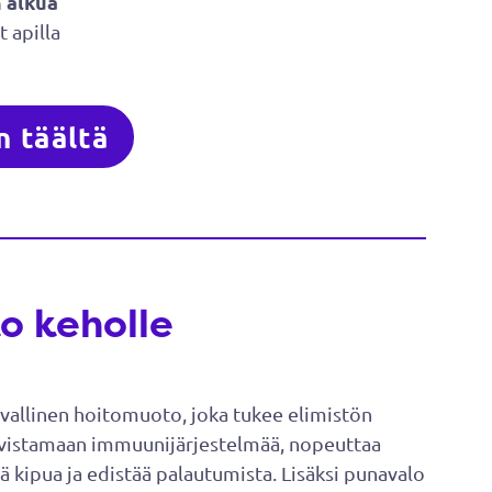
 alkua
 apilla
n täältä
o keholle
rvallinen hoitomuoto, joka tukee elimistön
ahvistamaan immuunijärjestelmää, nopeuttaa
 kipua ja edistää palautumista. Lisäksi punavalo