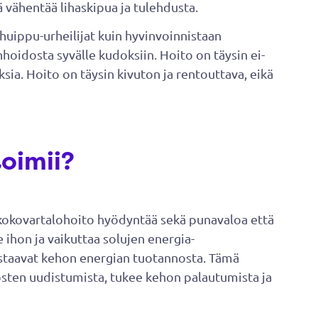
ä vähentää lihaskipua ja tulehdusta.
uippu-urheilijat kuin hyvinvoinnistaan
nhoidosta syvälle kudoksiin. Hoito on täysin ei-
uksia. Hoito on täysin kivuton ja rentouttava, eikä
oimii?
kokovartalohoito hyödyntää sekä punavaloa että
 ihon ja vaikuttaa solujen energia-
astaavat kehon energian tuotannosta. Tämä
osten uudistumista, tukee kehon palautumista ja