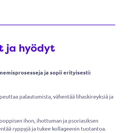
t ja hyödyt
emisprosesseja ja sopii erityisesti:
nopeuttaa palautumista, vähentää lihaskireyksiä ja
tooppisen ihon, ihottuman ja psoriasiksen
entää ryppyjä ja tukee kollageenin tuotantoa.