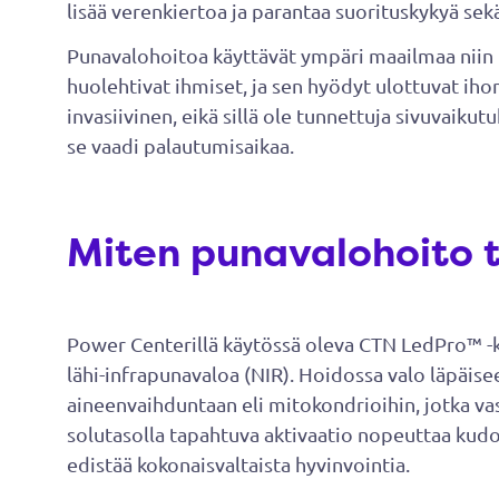
lisää verenkiertoa ja parantaa suorituskykyä sek
Punavalohoitoa käyttävät ympäri maailmaa niin h
huolehtivat ihmiset, ja sen hyödyt ulottuvat iho
invasiivinen, eikä sillä ole tunnettuja sivuvaikut
se vaadi palautumisaikaa.
Miten punavalohoito t
Power Centerillä käytössä oleva CTN LedPro™ -
lähi-infrapunavaloa (NIR). Hoidossa valo läpäisee
aineenvaihduntaan eli mitokondrioihin, jotka v
solutasolla tapahtuva aktivaatio nopeuttaa kud
edistää kokonaisvaltaista hyvinvointia.