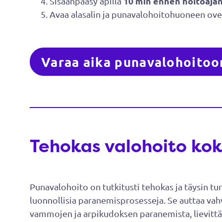
10 min ennen hoitoajan
Sisäänpääsy apilla
Avaa alasalin ja punavalohoitohuoneen ovet
Varaa aika punavalohoitoo
Tehokas valohoito kok
Punavalohoito on tutkitusti tehokas ja täysin tu
luonnollisia paranemisprosesseja. Se auttaa v
vammojen ja arpikudoksen paranemista, lievittää