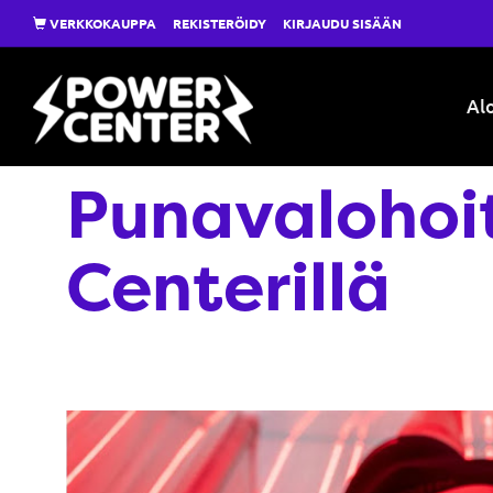
VERKKOKAUPPA
REKISTERÖIDY
KIRJAUDU SISÄÄN
Alo
Punavalohoi
Centerillä