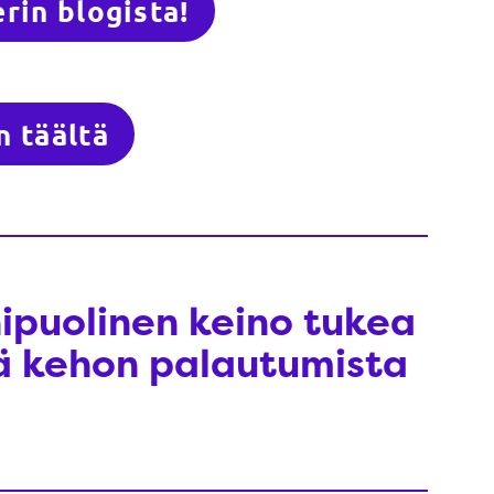
rin blogista!
n täältä
ipuolinen keino tukea
ää kehon palautumista