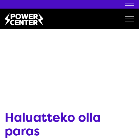
Nav
Nav
Haluatteko olla
paras