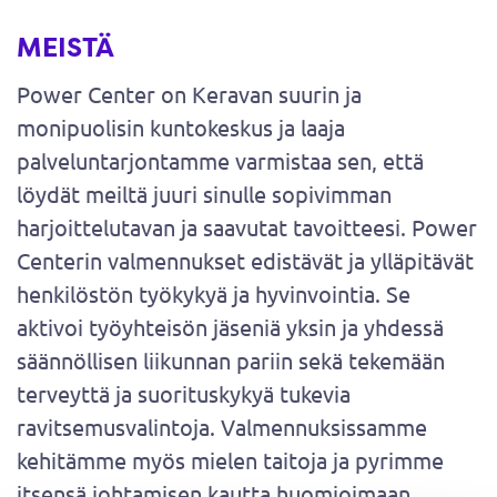
MEISTÄ
Power Center on Keravan suurin ja
monipuolisin kuntokeskus ja laaja
palveluntarjontamme varmistaa sen, että
löydät meiltä juuri sinulle sopivimman
harjoittelutavan ja saavutat tavoitteesi. Power
Centerin valmennukset edistävät ja ylläpitävät
henkilöstön työkykyä ja hyvinvointia. Se
aktivoi työyhteisön jäseniä yksin ja yhdessä
säännöllisen liikunnan pariin sekä tekemään
terveyttä ja suorituskykyä tukevia
ravitsemusvalintoja. Valmennuksissamme
kehitämme myös mielen taitoja ja pyrimme
itsensä johtamisen kautta huomioimaan