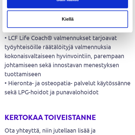
valmennuskokonaisuuden Sportyplanner
sovellukseen
• Tarjoamme työyhteisöille räätälöityjä
Kiellä
liikuntapäiviä
• LCF Life Coach® valmennukset tarjoavat
työyhteisöille räätälöityjä valmennuksia
kokonaisvaltaiseen hyvinvointiin, parempaan
johtamiseen sekä innostavan menestyksen
tuottamiseen
• Hieronta- ja osteopatia- palvelut käytössänne
sekä LPG-hoidot ja punavalohoidot
KERTOKAA TOIVEISTANNE
Ota yhteyttä, niin jutellaan lisää ja