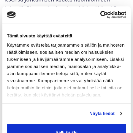
jokapäiväisen palautumisen tärkeyttä sekä
opettelemaan käytännön keinoja
stressinhallintaan.
Tämä sivusto käyttää evästeitä
Käytämme evästeitä tarjoamamme sisällön ja mainosten
TARJOAMME
räätälöimiseen, sosiaalisen median ominaisuuksien
tukemiseen ja kävijämäärämme analysoimiseen. Lisäksi
• Monipuoliset ohjatut liikuntatunnit
jaamme sosiaalisen median, mainosalan ja analytiikka-
kokeneiden ja ammattitaitoisten ohjaajien
alan kumppaneillemme tietoja siitä, miten käytät
johdolla
sivustoamme. Kumppanimme voivat yhdistää näitä
tietoja muihin tietoihin, joita olet antanut heille tai joita on
• 1600m2 liikuntatilaa useassa saliosiossa
kerätty, kun olet käyttänyt heidän palvelujaan.
• Erillinen naisten sali
• Laaja toiminnallisen harjoittelun alue
Näytä tiedot
• Tarjoamme osana valmennuspakettia
nykyaikaisen ja modernin
Salli kaikki