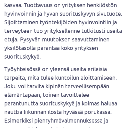
kasvaa. Tuottavuus on yrityksen henkilöstön
hyvinvoinnin ja hyvän suorituskyvyn sivutuote.
Sijoittaminen työntekijöiden hyvinvointiin ja
terveyteen tuo yrityksellenne tutkitusti useita
etuja. Pysyvän muutoksen saavuttaminen
yksilötasolla parantaa koko yrityksen
suorituskykyä.
Työyhteisössä on yleensä useita erilaisia
tarpeita, mitä tulee kuntoilun aloittamiseen.
Joku voi tarvita kipinän terveellisempään
elämäntapaan, toinen tavoittelee
parantunutta suorituskykyä ja kolmas haluaa
nauttia liikunnan ilosta hyvässä porukassa.
Esimerkiksi pienryhmävalmennuksessa ja