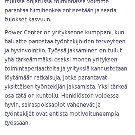
muussa ohjatussa toiminnassa voimme
parantaa tiimihenkeä entisestään ja saada
tulokset kasvuun.
Power Center on yrityksenne kumppani, kun
haluatte panostaa työntekijöiden terveyteen
ja hyvinvointiin. Työssä jaksaminen on tullut
yhä tärkeämmäksi osaksi monen yrityksen
toimintaperiaatteita ja yrityksiä kannustetaan
löytämään ratkaisuja, jotka parantavat
yksittäisen työntekijän jaksamista. Yksi tärkeä
osa tätä on kuntoilu. Henkilöstön voidessa
hyvin, sairaspoissaolot vähenevät ja
työntekijät ovat entistä motivoituneempia
työssään.