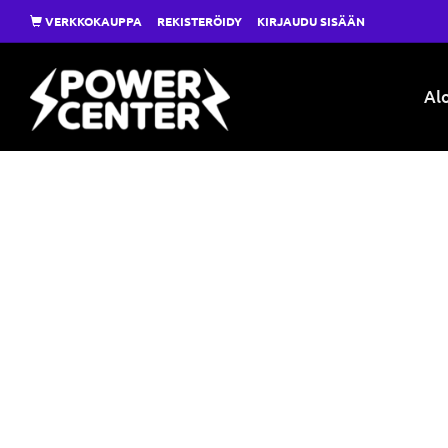
VERKKOKAUPPA
REKISTERÖIDY
KIRJAUDU SISÄÄN
Alo