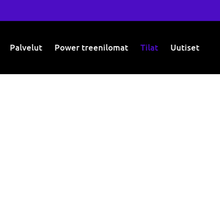
Palvelut
Power treenilomat
Tilat
Uutiset