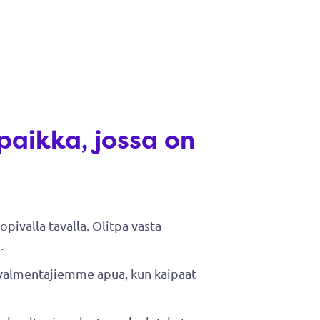
paikka, jossa on
pivalla tavalla. Olitpa vasta
.
en valmentajiemme apua, kun kaipaat