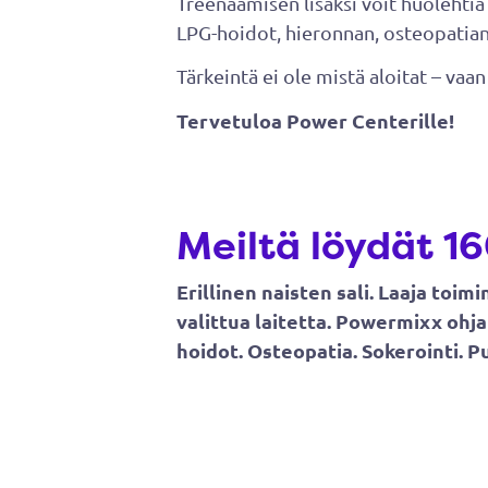
Treenaamisen lisäksi voit huolehtia
LPG-hoidot, hieronnan, osteopatian 
Tärkeintä ei ole mistä aloitat – vaan 
Tervetuloa Power Centerille!
Meiltä löydät 16
Erillinen naisten sali. Laaja toim
valittua laitetta. Powermixx ohja
hoidot. Osteopatia. Sokerointi. P