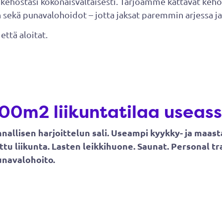
 kehostasi kokonaisvaltaisesti. Tarjoamme kattavat keho
sekä punavalohoidot – jotta jaksat paremmin arjessa ja 
että aloitat.
00m2 liikuntatilaa useass
innallisen harjoittelun sali. Useampi kyykky- ja maas
ttu liikunta. Lasten leikkihuone. Saunat. Personal tr
unavalohoito.