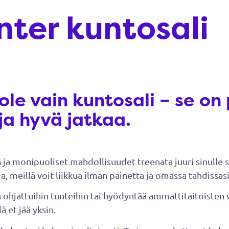
ter kuntosali
ole vain kuntosali – se on 
ja hyvä jatkaa.
ja monipuoliset mahdollisuudet treenata juuri sinulle so
a, meillä voit liikkua ilman painetta ja omassa tahdissasi
tua ohjattuihin tunteihin tai hyödyntää ammattitaitoist
ä et jää yksin.