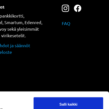
at
pankkikortti,
d, Smartum, Edenred,
FAQ
evoy sekä yleisimmät
a virikesetelit.
dot ja säännöt
eloste
Salli kaikki