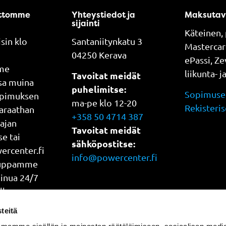
ttomme
Yhteystiedot ja
Maksutav
sijainti
Käteinen, 
sin klo
Santaniitynkatu 3
Mastercar
04250 Kerava
ePassi, Z
me
liikunta- j
Tavoitat meidät
ssa muina
puhelimitse:
Sopimuseh
opimuksen
ma-pe klo 12-20
Rekisteris
araathan
+358 50 4714 387
 ajan
Tavoitat meidät
e tai
sähköpostitse:
rcenter.fi
info@powercenter.fi
auppamme
Sinua 24/7
lla
oka päivä
teitä