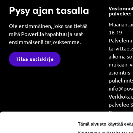
Pysy ajan tasalla
Vastaano
palvelee:
Maanantai
Ole ensimmäinen, joka saa tietää
16-19
mitä Powerilla tapahtuu ja saat
Palvelem
ensimmäisenä tarjouksemme.
tarvittae
aikoina s
Tilaa uutiskirje
mukaan, v
asiointiisi
puhelimits
info@powe
Verkkok
palvelee 
Power api
treenaat j
Tämä sivusto käyttää eväs
4.30-24