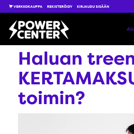
VERKKOKAUPPA
REKISTERÖIDY
KIRJAUDU SISÄÄN
Alo
Haluan tree
KERTAMAKSU
toimin?