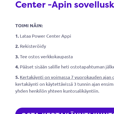
Center -Apin sovellus
TOIMI NÄIN:
1.
Lataa Power Center Appi
2.
Rekisteröidy
3.
Tee ostos verkkokaupasta
4.
Pääset sisään salille heti ostotapahtuman jäl
5.
Kertakäynti on voimassa 7 vuorokauden ajan 
kertakäynti on käytettävissä 3 tunnin ajan ensi
yhden henkilön yhteen kuntosalikäyntiin.