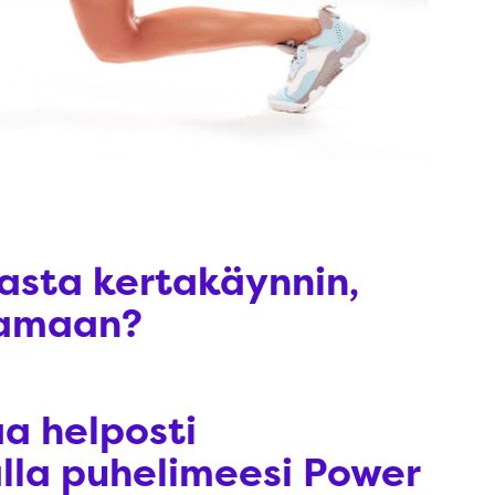
asta kertakäynnin,
aamaan?
aa helposti
lla puhelimeesi Power