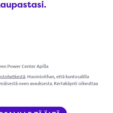
kaupastasi.
keen Power Center Apilla
ostohetkestä
. Huomioithan, että kuntosalilla
mmäisestä oven avauksesta. Kertakäynti oikeuttaa