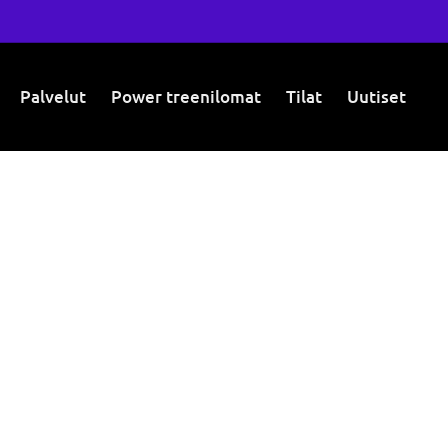
Palvelut
Power treenilomat
Tilat
Uutiset