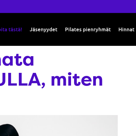
ita tästä!
Jäsenyydet
Pilates pienryhmät
Hinnat
nata
LLA, miten