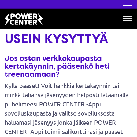
Nav
Nav
USEIN KYSYTTYÄ
Jos ostan verkkokaupasta
kertakäynnin, pääsenkö heti
treenaamaan?
Kyllä pääset! Voit hankkia kertakäynnin tai
minkä tahansa jäsenyyden helposti lataamalla
puhelimeesi POWER CENTER -Appi
sovelluskaupasta ja valitse sovelluksesta
haluamasi jäsenyys jonka jälkeen POWER
CENTER -Appi toimii salikorttinasi ja pääset