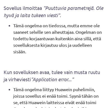
Sovellus ilmoittaa
"Puuttuvia parametrejä. Ole
hyvä ja laita tukeen viesti"
.
Tämä ongelma on tiedossa, mutta emme ole
saaneet selville sen aiheuttajaa. Ongelman on
todettu korjaantuvan kuitenkin aina sillä, että
sovelluksesta kirjautuu ulos ja uudelleen
sisään.
Kun sovelluksen avaa, tulee vain musta ruutu
ja virheviesti
"Application error..."
Tämä ongelma liittyy Huawein puhelimiin,
joissa sovellus ei enää toimi. Syynä tähän on
se, että Huawein laitteissa eivät enää toimi