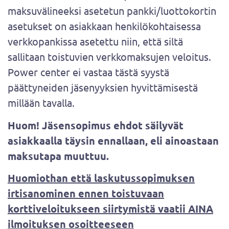
maksuvälineeksi asetetun pankki/luottokortin
asetukset on asiakkaan henkilökohtaisessa
verkkopankissa asetettu niin, että siltä
sallitaan toistuvien verkkomaksujen veloitus.
Power center ei vastaa tästä syystä
päättyneiden jäsenyyksien hyvittämisestä
millään tavalla.
Huom!
Jäsensopimus ehdot säilyvät
asiakkaalla täysin ennallaan, eli ainoastaan
maksutapa muuttuu.
Huomiothan että laskutussopimuksen
irtisanominen ennen toistuvaan
korttiveloitukseen siirtymistä vaatii AINA
ilmoituksen osoitteeseen