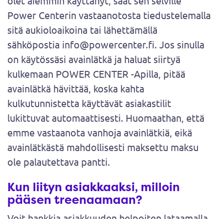
olet aiemmin käyttänyt, saat sen selville
Power Centerin vastaanotosta tiedustelemalla
sitä aukioloaikoina tai lähettämällä
sähköpostia info@powercenter.fi. Jos sinulla
on käytössäsi avainlätkä ja haluat siirtyä
kulkemaan POWER CENTER -Apilla, pitää
avainlätkä hävittää, koska kahta
kulkutunnistetta käyttävät asiakastilit
lukittuvat automaattisesti. Huomaathan, että
emme vastaanota vanhoja avainlätkiä, eikä
avainlätkästä mahdollisesti maksettu maksu
ole palautettava pantti.
Kun liityn asiakkaaksi, milloin
pääsen treenaamaan?
Voit hankkia asiakkuuden helpoiten lataamalla