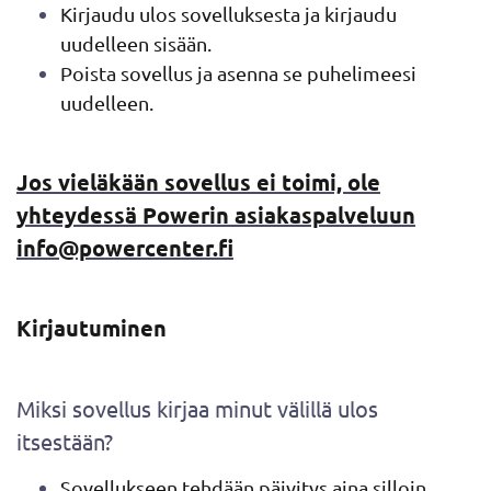
Kirjaudu ulos sovelluksesta ja kirjaudu
uudelleen sisään.
Poista sovellus ja asenna se puhelimeesi
uudelleen.
Jos vieläkään sovellus ei toimi, ole
yhteydessä Powerin asiakaspalveluun
info@powercenter.fi
Kirjautuminen
Miksi sovellus kirjaa minut välillä ulos
itsestään?
Sovellukseen tehdään päivitys aina silloin