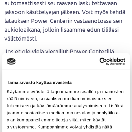
automaattisesti seuraavaan laskutettavaan
jaksoon käsittelyajan jälkeen. Voit myös tehdä
latauksen Power Centerin vastaanotossa sen
aukioloaikana, jolloin lisäämme edun tilillesi
välittömästi.
Jos et ole vielä vieraillut Power Centerillä,
muistathan rekisteröityä!
En ole antanut Power Centerille
sähköpostiosoitettani, miten
Tämä sivusto käyttää evästeitä
laskutus toimii jatkossa?
Käytämme evästeitä tarjoamamme sisällön ja mainosten
räätälöimiseen, sosiaalisen median ominaisuuksien
Jos et ole antanut Power Centerille
tukemiseen ja kävijämäärämme analysoimiseen. Lisäksi
sähköpostiosoitettasi, ja sinulla on
jaamme sosiaalisen median, mainosalan ja analytiikka-
laskutussopimus, tulee laskun lähetystavaksi
alan kumppaneillemme tietoja siitä, miten käytät
automaattisesti paperilasku. Uusille
sivustoamme. Kumppanimme voivat yhdistää näitä