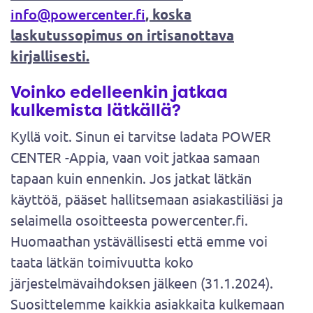
info@powercenter.fi
, koska
laskutussopimus on irtisanottava
kirjallisesti.
Voinko edelleenkin jatkaa
kulkemista lätkällä?
Kyllä voit. Sinun ei tarvitse ladata POWER
CENTER -Appia, vaan voit jatkaa samaan
tapaan kuin ennenkin. Jos jatkat lätkän
käyttöä, pääset hallitsemaan asiakastiliäsi ja
selaimella osoitteesta powercenter.fi.
Huomaathan ystävällisesti että emme voi
taata lätkän toimivuutta koko
järjestelmävaihdoksen jälkeen (31.1.2024).
Suosittelemme kaikkia asiakkaita kulkemaan