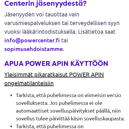
Centerin jäsenyydestä?
Jäsenyyden voi tauottaa vain
varusmiespalveluksen tai terveydellisen syyn
vuoksi lääkärintodistuksella. Lisätietoa saat
info@powercenter.fi
tai
sopimusehdoistamme
.
APUA POWER APIN KÄYTTÖÖN
Yleisimmät pikaratkaisut POWER APIN
ongelmatilanteisiin
Tarkista, että puhelimessa on viimeisin versio
sovelluksesta. Jos puhelimessa ei ole
automaattiset sovelluspäivitykset päällä, niin
sovellus tulee päivittää käsin sovelluskaupasta.
Tarkista, että puhelimessa on