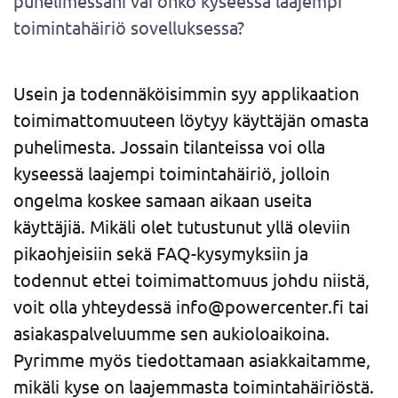
puhelimessani vai onko kyseessä laajempi
toimintahäiriö sovelluksessa?
Usein ja todennäköisimmin syy applikaation
toimimattomuuteen löytyy käyttäjän omasta
puhelimesta. Jossain tilanteissa voi olla
kyseessä laajempi toimintahäiriö, jolloin
ongelma koskee samaan aikaan useita
käyttäjiä. Mikäli olet tutustunut yllä oleviin
pikaohjeisiin sekä FAQ-kysymyksiin ja
todennut ettei toimimattomuus johdu niistä,
voit olla yhteydessä info@powercenter.fi tai
asiakaspalveluumme sen aukioloaikoina.
Pyrimme myös tiedottamaan asiakkaitamme,
mikäli kyse on laajemmasta toimintahäiriöstä.