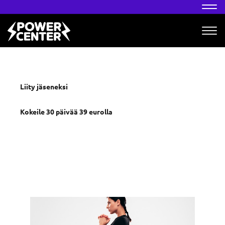
Nav
Nav
Keravan suurin ja monipuolisin
kuntosali.
Liity jäseneksi
Kokeile 30 päivää 39 eurolla