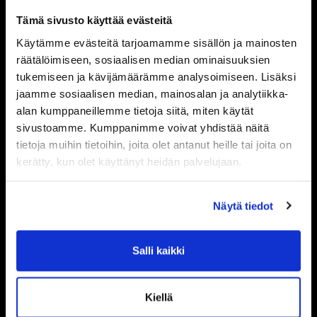
Ole ensimmäinen, joka saa tietää mitä
Tämä sivusto käyttää evästeitä
Powerilla tapahtuu ja saat ensimmäisenä
Käytämme evästeitä tarjoamamme sisällön ja mainosten
räätälöimiseen, sosiaalisen median ominaisuuksien
tarjouksemme.
tukemiseen ja kävijämäärämme analysoimiseen. Lisäksi
jaamme sosiaalisen median, mainosalan ja analytiikka-
Tilaa uutiskirje
alan kumppaneillemme tietoja siitä, miten käytät
sivustoamme. Kumppanimme voivat yhdistää näitä
tietoja muihin tietoihin, joita olet antanut heille tai joita on
Vastaanottomme palvelee:
kerätty, kun olet käyttänyt heidän palvelujaan.
Maanantaisin klo 16-19
Palvelemme tarvittaessa muina aikoina
Näytä tiedot
sopimuksen mukaan, varaathan asiointiisi
ajan puhelimitse tai info@powercenter.fi
Salli kaikki
Verkkokauppamme palvelee Sinua 24/7
Power apilla treenaat joka päivä 4.30-24
Kiellä
Yhteystiedot ja sijainti