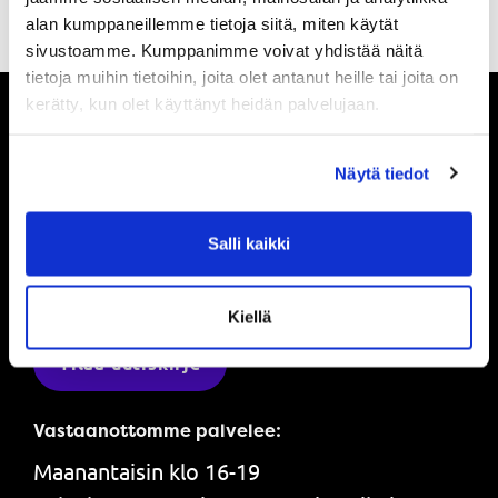
alan kumppaneillemme tietoja siitä, miten käytät
sivustoamme. Kumppanimme voivat yhdistää näitä
tietoja muihin tietoihin, joita olet antanut heille tai joita on
kerätty, kun olet käyttänyt heidän palvelujaan.
Pysy ajan tasalla
Näytä tiedot
Ole ensimmäinen, joka saa tietää mitä
Salli kaikki
Powerilla tapahtuu ja saat ensimmäisenä
tarjouksemme.
Kiellä
Tilaa uutiskirje
Vastaanottomme palvelee:
Maanantaisin klo 16-19