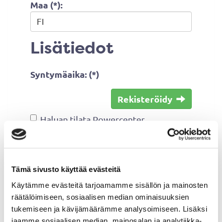
Maa (*):
Lisätiedot
Syntymäaika: (*)
Rekisteröidy
Haluan tilata Powercenter
uutiskirjeen
Olen lukenut
tietosuojaselosteen
ja
hyväksyn henkilötietojeni käsittelyn
Tämä sivusto käyttää evästeitä
(*)
Käytämme evästeitä tarjoamamme sisällön ja mainosten
räätälöimiseen, sosiaalisen median ominaisuuksien
(*) Tieto on pakollinen
tukemiseen ja kävijämäärämme analysoimiseen. Lisäksi
jaamme sosiaalisen median, mainosalan ja analytiikka-