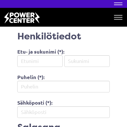
Nav
Nav
Henkilötiedot
Etu- ja sukunimi (*):
Puhelin (*):
Sähköposti (*):