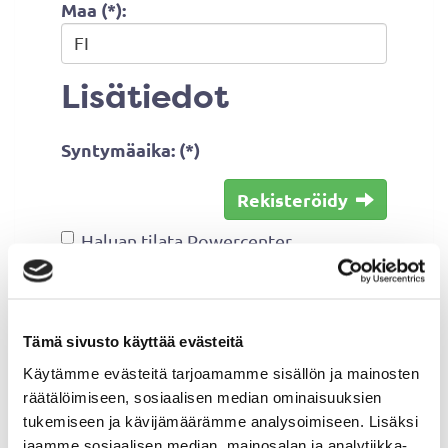
Maa (*):
Lisätiedot
Syntymäaika: (*)
Rekisteröidy
Haluan tilata Powercenter
uutiskirjeen
Olen lukenut
tietosuojaselosteen
ja
hyväksyn henkilötietojeni käsittelyn
Tämä sivusto käyttää evästeitä
(*)
Käytämme evästeitä tarjoamamme sisällön ja mainosten
räätälöimiseen, sosiaalisen median ominaisuuksien
(*) Tieto on pakollinen
tukemiseen ja kävijämäärämme analysoimiseen. Lisäksi
jaamme sosiaalisen median, mainosalan ja analytiikka-