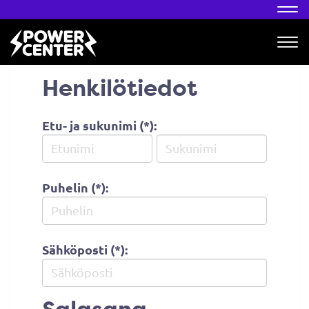
Nav
Nav
Henkilötiedot
Etu- ja sukunimi (*):
Puhelin (*):
Sähköposti (*):