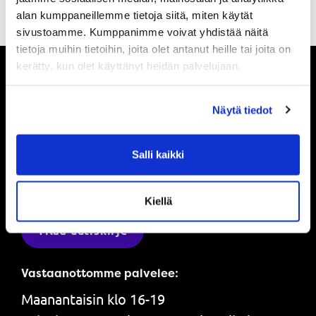
alan kumppaneillemme tietoja siitä, miten käytät
sivustoamme. Kumppanimme voivat yhdistää näitä
tietoja muihin tietoihin, joita olet antanut heille tai joita on
kerätty, kun olet käyttänyt heidän palvelujaan.
Pysy ajan tasalla
Näytä tiedot
Ole ensimmäinen, joka saa tietää mitä
Salli kaikki
Powerilla tapahtuu ja saat ensimmäisenä
tarjouksemme.
Kiellä
Tilaa uutiskirje
Vastaanottomme palvelee:
Maanantaisin klo 16-19