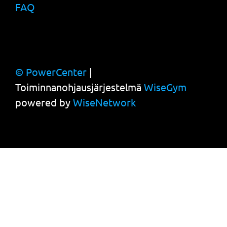
FAQ
© PowerCenter
|
Toiminnanohjausjärjestelmä
WiseGym
powered by
WiseNetwork