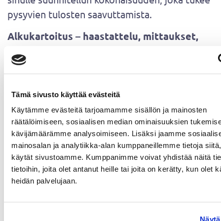
pysyvien tulosten saavuttamista.
Alkukartoitus – haastattelu, mittaukset,
testit ja tavoitteiden suunnittelu.
Harjoittelu – henkilökohtainen ohjelma,
jota päivitetään kehityksen myötä.
Ravitsemus – arkeesi sopiva, terveellinen
Tämä sivusto käyttää evästeitä
ja tavoitteitasi tukeva ruokavalio.
Käytämme evästeitä tarjoamamme sisällön ja mainosten
räätälöimiseen, sosiaalisen median ominaisuuksien tukemise
Palautuminen – käytännön keinot unen,
kävijämäärämme analysoimiseen. Lisäksi jaamme sosiaalis
stressinhallinnan ja jaksamisen tueksi.
mainosalan ja analytiikka-alan kumppaneillemme tietoja siitä
Tapaamiset – turvallinen, nousujohteinen
käytät sivustoamme. Kumppanimme voivat yhdistää näitä tie
harjoittelu ammattilaisen ohjauksessa.
tietoihin, joita olet antanut heille tai joita on kerätty, kun olet 
heidän palvelujaan.
Etätuki – henkilökohtainen Sportyplanner
asiakastili viestintään, materiaaleihin ja
seurantaan.
Näytä 