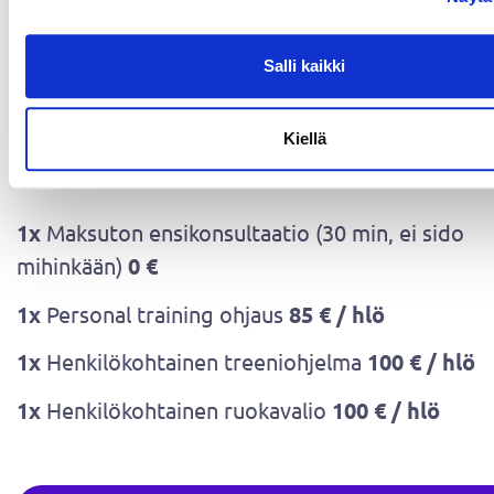
Salli kaikki
Kiellä
Personal training yksittäisohjaus
1x
Maksuton ensikonsultaatio (30 min, ei sido
mihinkään)
0 €
1x
Personal training ohjaus
85 € / hlö
1x
Henkilökohtainen treeniohjelma
100 € / hlö
1x
Henkilökohtainen ruokavalio
100 € / hlö