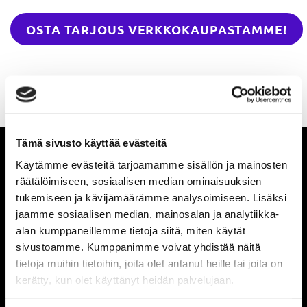
OSTA TARJOUS VERKKOKAUPASTAMME!
Tämä sivusto käyttää evästeitä
Käytämme evästeitä tarjoamamme sisällön ja mainosten
Pysy ajan tasalla
räätälöimiseen, sosiaalisen median ominaisuuksien
tukemiseen ja kävijämäärämme analysoimiseen. Lisäksi
jaamme sosiaalisen median, mainosalan ja analytiikka-
Ole ensimmäinen, joka saa tietää mitä
alan kumppaneillemme tietoja siitä, miten käytät
Powerilla tapahtuu ja saat ensimmäisenä
sivustoamme. Kumppanimme voivat yhdistää näitä
tietoja muihin tietoihin, joita olet antanut heille tai joita on
tarjouksemme.
kerätty, kun olet käyttänyt heidän palvelujaan.
Tilaa uutiskirje