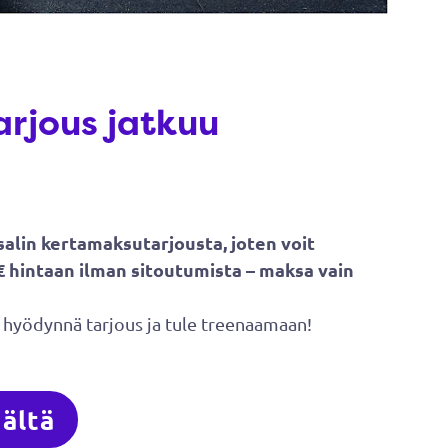
rjous jatkuu
alin kertamaksutarjousta, joten voit
€ hintaan ilman sitoutumista – maksa vain
ten hyödynnä tarjous ja tule treenaamaan!
ältä