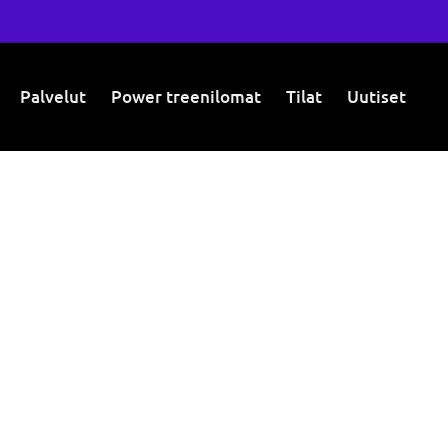
Palvelut
Power treenilomat
Tilat
Uutiset