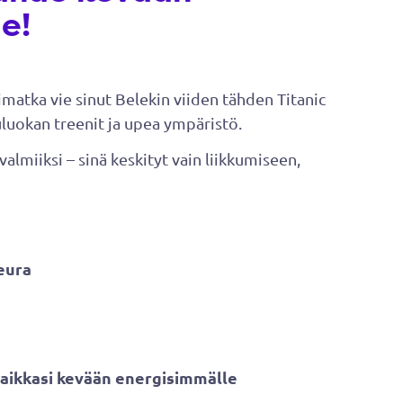
e!
matka vie sinut Belekin viiden tähden Titanic
uluokan treenit ja upea ympäristö.
 valmiiksi – sinä keskityt vain liikkumiseen,
eura
 paikkasi kevään energisimmälle