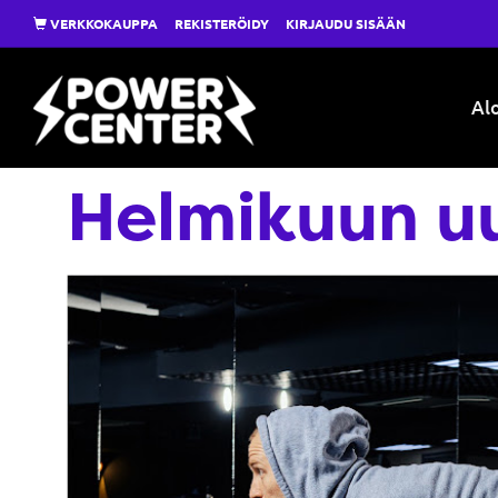
VERKKOKAUPPA
REKISTERÖIDY
KIRJAUDU SISÄÄN
Alo
Helmikuun uu