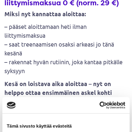
liittymismaksua 0 €
(norm. 29 €)
Miksi nyt kannattaa aloittaa:
– pääset aloittamaan heti ilman
liittymismaksua
– saat treenaamisen osaksi arkeasi jo tänä
kesänä
– rakennat hyvän rutiinin, joka kantaa pitkälle
syksyyn
Kesä on loistava aika aloittaa – nyt on
helppo ottaa ensimmäinen askel kohti
parempaa hyvinvointia.
Alennuskoodilla: START26
Tämä sivusto käyttää evästeitä