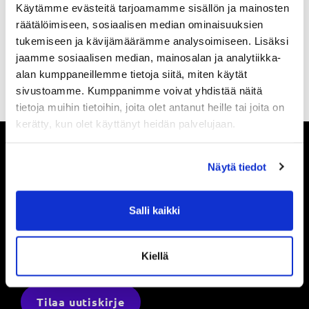
Käytämme evästeitä tarjoamamme sisällön ja mainosten
Liity Powerin jäseneksi täältä
räätälöimiseen, sosiaalisen median ominaisuuksien
tukemiseen ja kävijämäärämme analysoimiseen. Lisäksi
jaamme sosiaalisen median, mainosalan ja analytiikka-
alan kumppaneillemme tietoja siitä, miten käytät
sivustoamme. Kumppanimme voivat yhdistää näitä
tietoja muihin tietoihin, joita olet antanut heille tai joita on
kerätty, kun olet käyttänyt heidän palvelujaan.
Näytä tiedot
Pysy ajan tasalla
Salli kaikki
Ole ensimmäinen, joka saa tietää mitä
Powerilla tapahtuu ja saat ensimmäisenä
Kiellä
tarjouksemme.
Tilaa uutiskirje