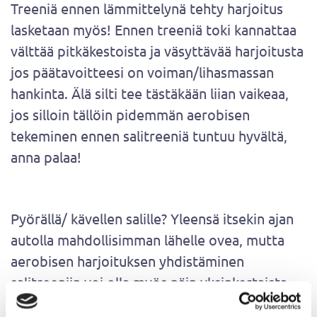
Treeniä ennen lämmittelynä tehty harjoitus
lasketaan myös! Ennen treeniä toki kannattaa
välttää pitkäkestoista ja väsyttävää harjoitusta
jos päätavoitteesi on voiman/lihasmassan
hankinta. Älä silti tee tästäkään liian vaikeaa,
jos silloin tällöin pidemmän aerobisen
tekeminen ennen salitreeniä tuntuu hyvältä,
anna palaa!
Pyörällä/ kävellen salille? Yleensä itsekin ajan
autolla mahdollisimman lähelle ovea, mutta
aerobisen harjoituksen yhdistäminen
salitreeniin voi olla myös näin yksinkertaista.
Siis silloin jos ei sada räntää naamaan