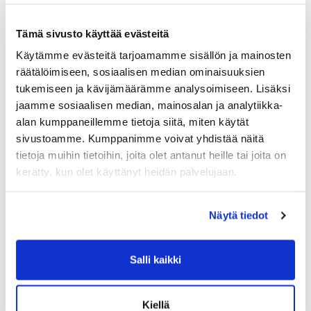
poikittain.
Tämä sivusto käyttää evästeitä
Käytämme evästeitä tarjoamamme sisällön ja mainosten
Aamuaerobinen. 90-luvun bodauslehdistä
räätälöimiseen, sosiaalisen median ominaisuuksien
tuttu aamuaerobinen on monelle helppo ja
tukemiseen ja kävijämäärämme analysoimiseen. Lisäksi
jaamme sosiaalisen median, mainosalan ja analytiikka-
vaivaton tapa saada useampi lenkki viikkoon
alan kumppaneillemme tietoja siitä, miten käytät
ilman että se haukkaa aikaa muualta tai
sivustoamme. Kumppanimme voivat yhdistää näitä
pidentää salitreenin kestoa. Tyhjällä vatsalla
tietoja muihin tietoihin, joita olet antanut heille tai joita on
tehtävä on mahdollisesti nopein ja helpoin
kerätty, kun olet käyttänyt heidän palvelujaan.
tapa toteuttaa aamuaerobinen koska et joudu
odottamaan aamupalan sulamista vaan lenkille
Näytä tiedot
voi lähteä heti kun silmät aukeaa. Kahvi
koneeseen, lenkkarit jalkaan ja menoksi ennen
Salli kaikki
kuin aivot ehtivät tajuta mitä tapahtuu!
Kiellä