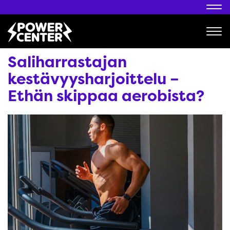
Nav
Nav
Saliharrastajan
kestävyysharjoittelu –
Ethän skippaa aerobista?