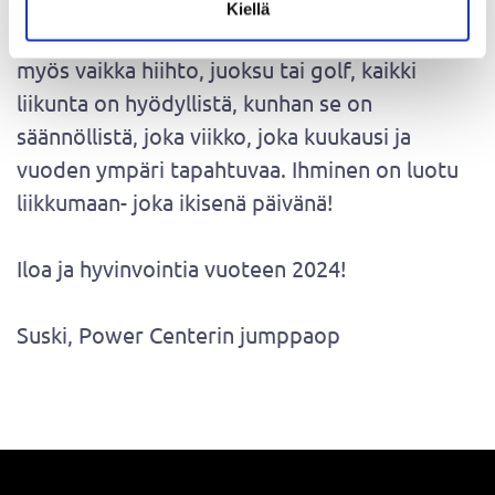
tanssia, joogaa, Cross trainingia tai Intelligent
Kiellä
cycling- sisäpyöräilyä. Oma juttusi voi olla
myös vaikka hiihto, juoksu tai golf, kaikki
liikunta on hyödyllistä, kunhan se on
säännöllistä, joka viikko, joka kuukausi ja
vuoden ympäri tapahtuvaa. Ihminen on luotu
liikkumaan- joka ikisenä päivänä!
Iloa ja hyvinvointia vuoteen 2024!
Suski, Power Centerin jumppaop