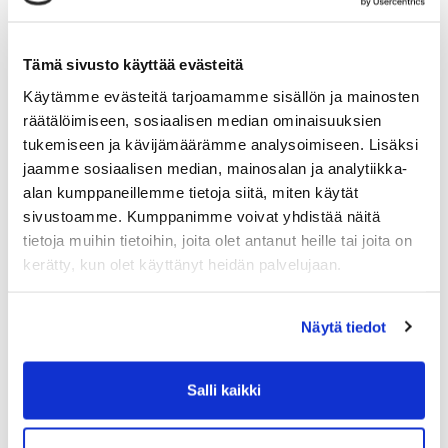
helpompaa on sitoutua ympärivuotiseen
liikuntaan ja terveellisiin elämäntapoihin ilman
paineita ja odotuksia.
Tämä sivusto käyttää evästeitä
Käytämme evästeitä tarjoamamme sisällön ja mainosten
Ympärivuotinen terveyttä ylläpitävä ja
räätälöimiseen, sosiaalisen median ominaisuuksien
tukemiseen ja kävijämäärämme analysoimiseen. Lisäksi
edistävä liikunta, pysyvien rutiinien ja
jaamme sosiaalisen median, mainosalan ja analytiikka-
elämäntavan rakentaminen, sekä terveellinen
alan kumppaneillemme tietoja siitä, miten käytät
ruokavalio ei ole rakettitiedettä eikä erityisen
sivustoamme. Kumppanimme voivat yhdistää näitä
raskasta. Valitse liikuntamuoto, joka tuottaa
tietoja muihin tietoihin, joita olet antanut heille tai joita on
kerätty, kun olet käyttänyt heidän palvelujaan.
sinulle iloa ja hyvää oloa.
Näytä tiedot
Kokeile vaikkapa kuntosaliharjoittelua tai
ryhmäliikuntaa! Power Centerillä pääset
harrastamaan kuntosaliharjoittelua mitä
Salli kaikki
parhaimmissa puitteissa. Tai esimerkiksi