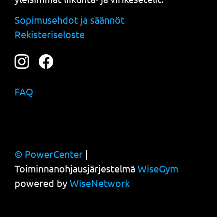
Sopimusehdot ja säännöt
Rekisteriseloste
FAQ
© PowerCenter
|
Toiminnanohjausjärjestelmä
WiseGym
powered by
WiseNetwork