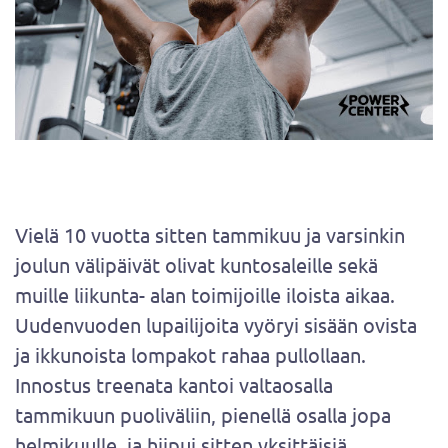
Vielä 10 vuotta sitten tammikuu ja varsinkin
joulun välipäivät olivat kuntosaleille sekä
muille liikunta- alan toimijoille iloista aikaa.
Uudenvuoden lupailijoita vyöryi sisään ovista
ja ikkunoista lompakot rahaa pullollaan.
Innostus treenata kantoi valtaosalla
tammikuun puoliväliin, pienellä osalla jopa
helmikuulle, ja hiipui sitten yksittäisiä