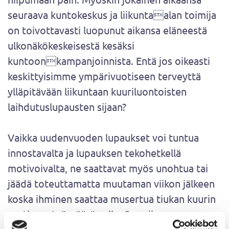
seuraava kuntokeskus ja liikuntaalan toimija
on toivottavasti luopunut aikansa eläneestä
ulkonäkökeskeisestä kesäksi
kuntoonkampanjoinnista. Entä jos oikeasti
keskittyisimme ympärivuotiseen terveyttä
ylläpitävään liikuntaan kuuriluontoisten
laihdutuslupausten sijaan?
Vaikka uudenvuoden lupaukset voi tuntua
innostavalta ja lupauksen tekohetkellä
motivoivalta, ne saattavat myös unohtua tai
jäädä toteuttamatta muutaman viikon jälkeen
koska ihminen saattaa musertua tiukan kuurin
vaatiman työmäärän alle. Sen sijaan,