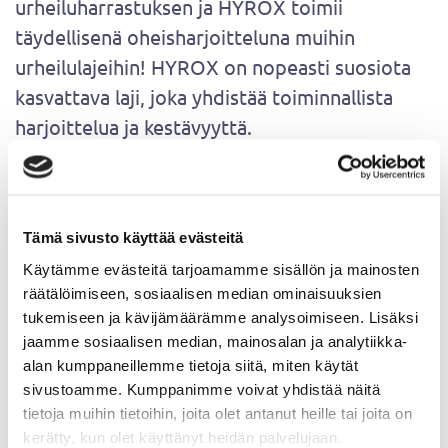
urheiluharrastuksen ja HYROX toimii
täydellisenä oheisharjoitteluna muihin
urheilulajeihin! HYROX on nopeasti suosiota
kasvattava laji, joka yhdistää toiminnallista
harjoittelua ja kestävyyttä.
Tunnilla käydään läpi lajin perusliikkeet,
harjoitellaan tekniikoita ja kehitetään voimaa,
nopeutta sekä kestävyyttä. Turvallisuus ja
Tämä sivusto käyttää evästeitä
oikeat suoritustekniikat ovat etusijalla –
Käytämme evästeitä tarjoamamme sisällön ja mainosten
valmennuksesta vastaa lasten ja nuorten
räätälöimiseen, sosiaalisen median ominaisuuksien
harjoitteluun erikoistunut valmentaja Jasmin
tukemiseen ja kävijämäärämme analysoimiseen. Lisäksi
jaamme sosiaalisen median, mainosalan ja analytiikka-
Mantila, jolla on vankka kokemus nuorten
alan kumppaneillemme tietoja siitä, miten käytät
valmentamisesta.
sivustoamme. Kumppanimme voivat yhdistää näitä
tietoja muihin tietoihin, joita olet antanut heille tai joita on
Tule kokeilemaan HYROX:ia!
kerätty, kun olet käyttänyt heidän palvelujaan.