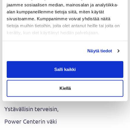
jaamme sosiaalisen median, mainosalan ja analytiikka-
alan kumppaneillemme tietoja siitä, miten käytät
sivustoamme. Kumppanimme voivat yhdistää näitä
tietoja muihin tietoihin, joita olet antanut heille tai joita on
Jos sinulla on kysyttävää tai haluat keskustella
kerätty, kun olet käyttänyt heidän palvelujaan.
jäsenyyteesi liittyvistä asioista,
asiakaspalvelumme on aina valmis auttamaan.
Näytä tiedot
Voit olla meihin yhteydessä sähköpostitse
info@powercenter.fi
Salli kaikki
Kiitos ymmärryksestäsi ja tuestasi. Yhdessä
voimme jatkaa matkaa kohti terveyttä ja
Kiellä
hyvinvointia.
Ystävällisin terveisin,
Power Centerin väki