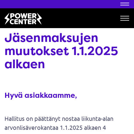
Nav
Nav
Jäsenmaksujen
muutokset 1.1.2025
alkaen
Hyvä asiakkaamme,
Hallitus on päättänyt nostaa liikunta-alan
arvonlisäverokantaa 1.1.2025 alkaen 4