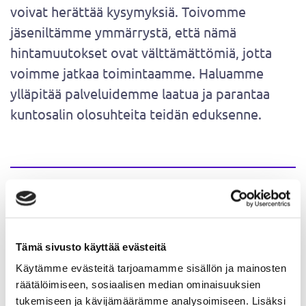
voivat herättää kysymyksiä. Toivomme
jäseniltämme ymmärrystä, että nämä
hintamuutokset ovat välttämättömiä, jotta
voimme jatkaa toimintaamme. Haluamme
ylläpitää palveluidemme laatua ja parantaa
kuntosalin olosuhteita teidän eduksenne.
Jäsenyys on jatkossakin aina
edullisin tapa harjoitella Power
Centerillä. Myös aikakorttien
Tämä sivusto käyttää evästeitä
hinnat nousevat 1.1.2025
Käytämme evästeitä tarjoamamme sisällön ja mainosten
arvonlisäveron verran.
räätälöimiseen, sosiaalisen median ominaisuuksien
tukemiseen ja kävijämäärämme analysoimiseen. Lisäksi