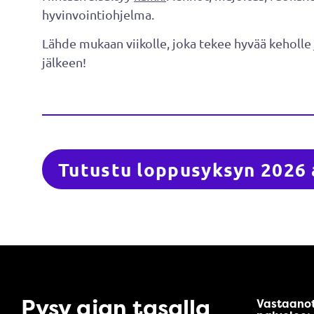
hyvinvointiohjelma.
Lähde mukaan viikolle, joka tekee hyvää keholle j
jälkeen!
Tutustu loppusyksyn 2026 a
Pysy ajan tasalla
Vastaano