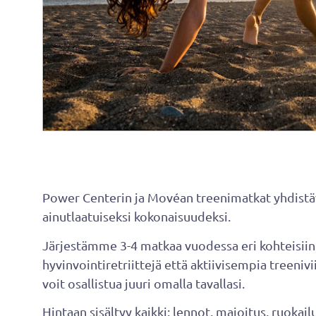
Power Centerin ja Movéan treenimatkat yhdistävä
ainutlaatuiseksi kokonaisuudeksi.
Järjestämme 3-4 matkaa vuodessa eri kohteisiin,
hyvinvointiretriittejä että aktiivisempia treeniv
voit osallistua juuri omalla tavallasi.
Hintaan sisältyy
kaikki
: lennot, majoitus, ruokailu