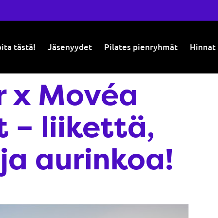
ita tästä!
Jäsenyydet
Pilates pienryhmät
Hinnat
r x Movéa
– liikettä,
ja aurinkoa!