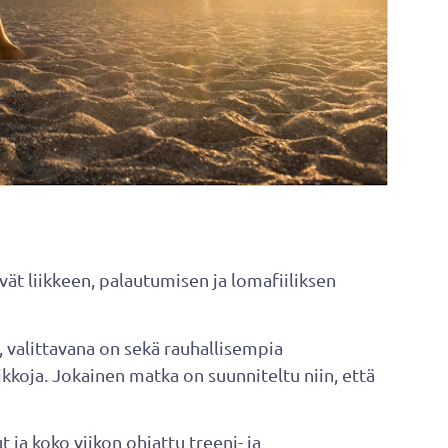
t liikkeen, palautumisen ja lomafiiliksen
 valittavana on sekä rauhallisempia
iikkoja. Jokainen matka on suunniteltu niin, että
t ja koko viikon ohjattu treeni- ja