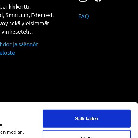
pankkikortti,
d, Smartum, Edenred,
FAQ
evoy sekä yleisimmät
a virikesetelit.
dot ja säännöt
eloste
Salli kaikki
an
sen median,