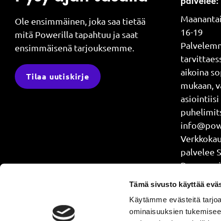
palvelee:
Maanantai
Ole ensimmäinen, joka saa tietää
16-19
mitä Powerilla tapahtuu ja saat
Palvelem
ensimmäisenä tarjouksemme.
tarvittae
aikoina s
Tilaa uutiskirje
mukaan, v
asiointiisi
puhelimits
info@powe
Verkkok
palvelee 
Power api
treenaat j
Tämä sivusto käyttää eväs
4.30-24
Käytämme evästeitä tarjoa
ominaisuuksien tukemisee