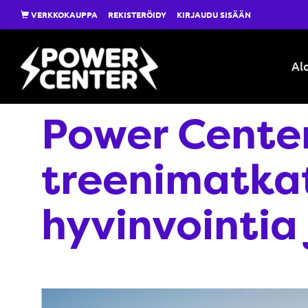
VERKKOKAUPPA
REKISTERÖIDY
KIRJAUDU SISÄÄN
Alo
Power Cente
treenimatkat 
hyvinvointia 