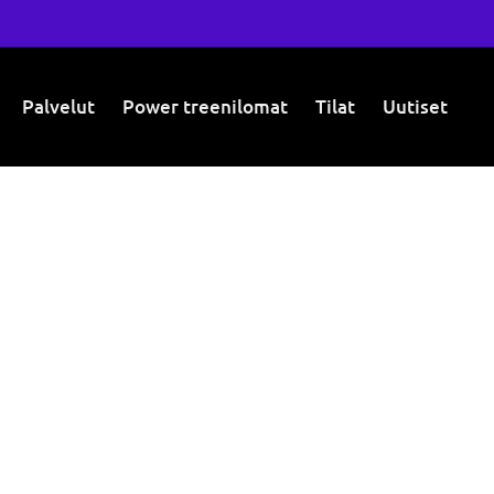
Palvelut
Power treenilomat
Tilat
Uutiset