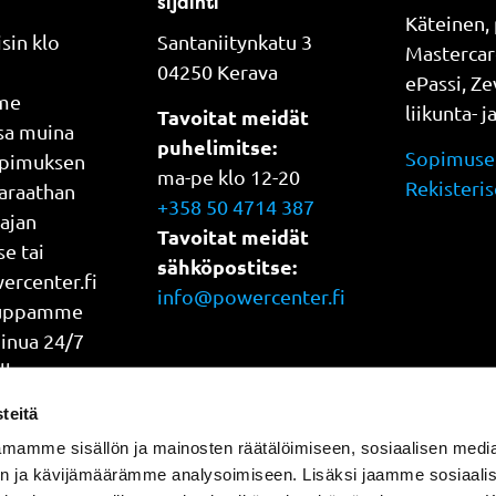
sijainti
Käteinen, 
sin klo
Santaniitynkatu 3
Mastercar
04250 Kerava
ePassi, Z
me
liikunta- j
Tavoitat meidät
ssa muina
puhelimitse:
Sopimuseh
opimuksen
ma-pe klo 12-20
Rekisteris
araathan
+358 50 4714 387
 ajan
Tavoitat meidät
e tai
sähköpostitse:
rcenter.fi
info@powercenter.fi
auppamme
Sinua 24/7
lla
oka päivä
teitä
mamme sisällön ja mainosten räätälöimiseen, sosiaalisen medi
n ja kävijämäärämme analysoimiseen. Lisäksi jaamme sosiaali