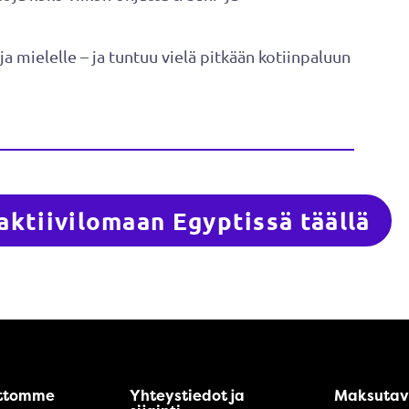
a mielelle – ja tuntuu vielä pitkään kotiinpaluun
ktiivilomaan Egyptissä täällä
ttomme
Yhteystiedot ja
Maksutav