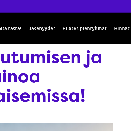
ita tästä!
Jäsenyydet
Pilates pienryhmät
Hinnat
autumisen ja
ainoa
aisemissa!