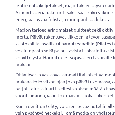
lentokenttäkuljetukset, majoituksen täysin uudes
Around -ateriapaketin. Lisäksi saat koko viikon k
energiaa, hyvää fiilistä ja monipuolista liikettä.
Maxion tarjoaa erinomaiset puitteet sekä aktiiv
merta. Päivät rakentuvat liikkeen ja levon tasapa
kuntosalilla, osallistut aamutreeneihin (Pilates ta
vesijumpasta sekä palauttavista iltaharjoituksis
venyttelystä. Harjoitukset sopivat eri tasoisille li
mukaan.
Ohjauksesta vastaavat ammattitaitoiset valmenta
mukana koko viikon ajan joka päivä tukemassa, o
harjoittelusta juuri itsellesi sopivan määrän haa
suorittaminen, vaan kokonaisuus, joka tukee keho
Kun treenit on tehty, voit rentoutua hotellin alla
vain pysähtyä hetkeksi. Tämä matka on yhdistelmä