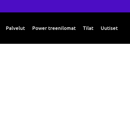
Palvelut
Power treenilomat
Tilat
Uutiset