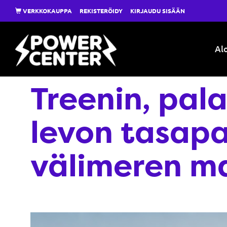
VERKKOKAUPPA
REKISTERÖIDY
KIRJAUDU SISÄÄN
Alo
Treenin, pal
levon tasap
välimeren m