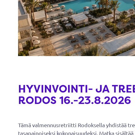
HYVINVOINTI- JA TR
RODOS 16.-23.8.2026
Tämä valmennusretriitti Rodoksella yhdistää tre
tasapainoiseksi kokonaisuudeksi. Matka sisältää 