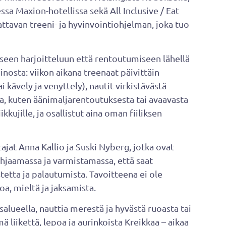
sa Maxion-hotellissa sekä All Inclusive / Eat
attavan treeni- ja hyvinvointiohjelman, joka tuo
iseen harjoitteluun että rentoutumiseen lähellä
inosta: viikon aikana treenaat päivittäin
i kävely ja venyttely), nautit virkistävästä
ta, kuten äänimaljarentoutuksesta tai avaavasta
ikkujille, ja osallistut aina oman fiiliksen
jat Anna Kallio ja Suski Nyberg, jotka ovat
hjaamassa ja varmistamassa, että saat
stetta ja palautumista. Tavoitteena ei ole
a, mieltä ja jaksamista.
salueella, nauttia merestä ja hyvästä ruoasta tai
 liikettä, lepoa ja aurinkoista Kreikkaa – aikaa