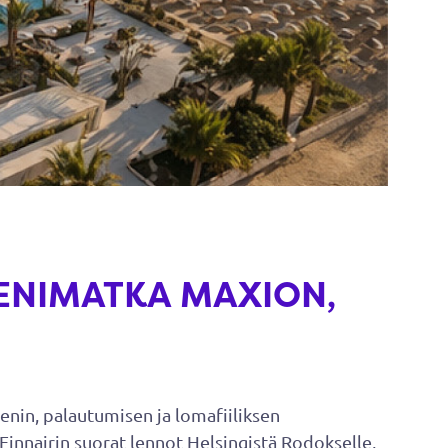
EENIMATKA MAXION,
enin, palautumisen ja lomafiiliksen
Finnairin suorat lennot Helsingistä Rodokselle,