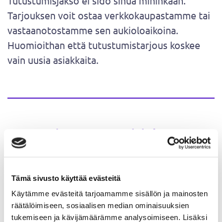
Tutustumisjakso ei sido sinua mihinkään.
Tarjouksen voit ostaa verkkokaupastamme tai
vastaanotostamme sen aukioloaikoina.
Huomioithan että tutustumistarjous koskee
vain uusia asiakkaita.
Powermixx tutustumisjakso
jälleen myynnissä 1.9.2025 alkaen,
Powermixx kesätauon jälkeen.
Tämä sivusto käyttää evästeitä
Käytämme evästeitä tarjoamamme sisällön ja mainosten
räätälöimiseen, sosiaalisen median ominaisuuksien
tukemiseen ja kävijämäärämme analysoimiseen. Lisäksi