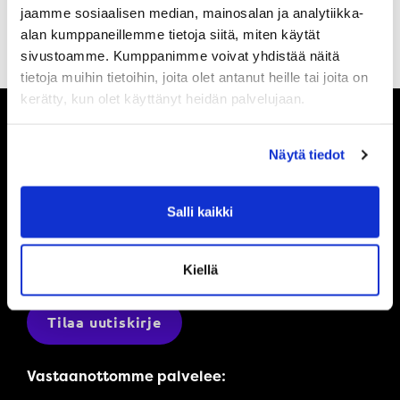
jaamme sosiaalisen median, mainosalan ja analytiikka-
alan kumppaneillemme tietoja siitä, miten käytät
sivustoamme. Kumppanimme voivat yhdistää näitä
tietoja muihin tietoihin, joita olet antanut heille tai joita on
kerätty, kun olet käyttänyt heidän palvelujaan.
Näytä tiedot
Pysy ajan tasalla
Salli kaikki
Ole ensimmäinen, joka saa tietää mitä
Powerilla tapahtuu ja saat ensimmäisenä
tarjouksemme.
Kiellä
Tilaa uutiskirje
Vastaanottomme palvelee: