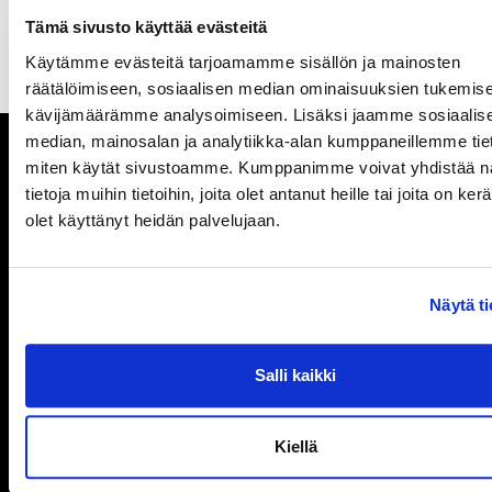
Tämä sivusto käyttää evästeitä
Käytämme evästeitä tarjoamamme sisällön ja mainosten
räätälöimiseen, sosiaalisen median ominaisuuksien tukemise
kävijämäärämme analysoimiseen. Lisäksi jaamme sosiaalis
median, mainosalan ja analytiikka-alan kumppaneillemme tieto
miten käytät sivustoamme. Kumppanimme voivat yhdistää nä
tietoja muihin tietoihin, joita olet antanut heille tai joita on ker
Pysy ajan tasalla
olet käyttänyt heidän palvelujaan.
Ole ensimmäinen, joka saa tietää mitä
Powerilla tapahtuu ja saat ensimmäisenä
Näytä t
tarjouksemme.
Salli kaikki
Tilaa uutiskirje
Kiellä
Vastaanottomme palvelee: