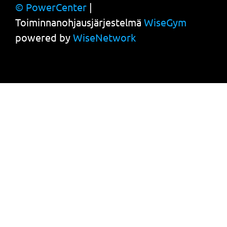
© PowerCenter
|
Toiminnanohjausjärjestelmä
WiseGym
powered by
WiseNetwork