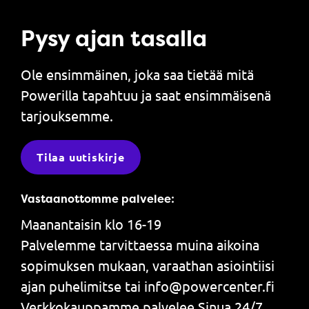
Pysy ajan tasalla
Ole ensimmäinen, joka saa tietää mitä
Powerilla tapahtuu ja saat ensimmäisenä
tarjouksemme.
Tilaa uutiskirje
Vastaanottomme palvelee:
Maanantaisin klo 16-19
Palvelemme tarvittaessa muina aikoina
sopimuksen mukaan, varaathan asiointiisi
ajan puhelimitse tai info@powercenter.fi
Verkkokauppamme palvelee Sinua 24/7