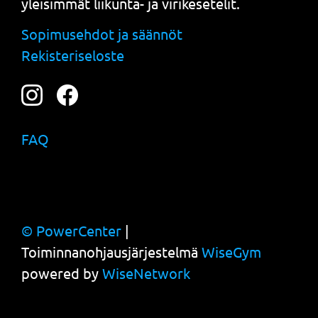
yleisimmät liikunta- ja virikesetelit.
Sopimusehdot ja säännöt
Rekisteriseloste
FAQ
© PowerCenter
|
Toiminnanohjausjärjestelmä
WiseGym
powered by
WiseNetwork