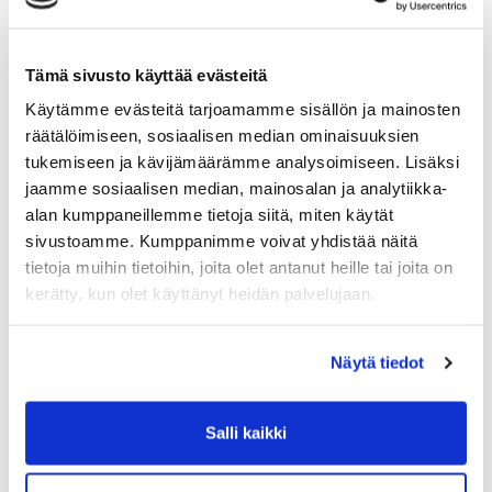
verkkopalvelun kautta ja tiliotteella ja laskulla
maksun saajana näkyy Visma Pay tai Visma
Tämä sivusto käyttää evästeitä
Payments Oy. Visma Pay välittää maksut
Käytämme evästeitä tarjoamamme sisällön ja mainosten
verkkokauppiaalle. Maksaminen on turvallista,
räätälöimiseen, sosiaalisen median ominaisuuksien
sillä kaikki maksutapahtumaa koskevat tiedot
tukemiseen ja kävijämäärämme analysoimiseen. Lisäksi
välitetään salattua yhteyttä käyttäen niin ettei
jaamme sosiaalisen median, mainosalan ja analytiikka-
alan kumppaneillemme tietoja siitä, miten käytät
kukaan ulkopuolinen taho näe
sivustoamme. Kumppanimme voivat yhdistää näitä
maksutapahtuman tietoja.
tietoja muihin tietoihin, joita olet antanut heille tai joita on
kerätty, kun olet käyttänyt heidän palvelujaan.
Kauppa syntyy verkkokaupan asiakkaan ja
verkkokaupan välille. Verkkokaupan vastuulla
Näytä tiedot
ovat kaikki kauppaan liittyvät velvoitteet.
Salli kaikki
Lue lisää Visma Paysta
täältä