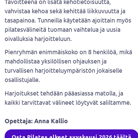
Tavoitteena on lisätä kehotietoisuutta,
vahvistaa kehoa sekä kehittää liikkuvuutta ja
tasapainoa. Tunneilla käytetään ajoittain myös
pilatesvälineitä tuomaan vaihtelua ja uusia
oivalluksia harjoitteluun.
Pienryhmän enimmäiskoko on 8 henkilöä, mikä
mahdollistaa yksilöllisen ohjauksen ja
turvallisen harjoitteluympäristön jokaiselle
osallistujalle.
Harjoitukset tehdään pääasiassa matolla, ja
kaikki tarvittavat välineet löytyvät saliltamme.
Opettaja: Anna Kallio
Osta Pilates alkeet syyskausi 2026 täältä