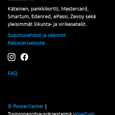
Käteinen, pankkikortti, Mastercard,
Smartum, Edenred, ePassi, Zevoy sekä
yleisimmät liikunta- ja virikesetelit.
Sopimusehdot ja säännöt
Rekisteriseloste
FAQ
© PowerCenter
|
Toiminnanohjausjärjestelmä
WiseGym