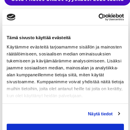
Tämä sivusto käyttää evästeitä
PILATES JATKORYHMÄ
SYYSKAUSI
Käytämme evästeitä tarjoamamme sisällön ja mainosten
12.8.-13.12.2026
räätälöimiseen, sosiaalisen median ominaisuuksien
YHTEENSÄ: 32 H
TÄYNNÄ!
tukemiseen ja kävijämäärämme analysoimiseen. Lisäksi
jaamme sosiaalisen median, mainosalan ja analytiikka-
Kysy peruutuspaikkaa:
anna@powercenter.fi
alan kumppaneillemme tietoja siitä, miten käytät
sivustoamme. Kumppanimme voivat yhdistää näitä tietoja
HINTA: 549 €
muihin tietoihin, joita olet antanut heille tai joita on kerätty,
kun olet käyttänyt heidän palvelujaan.
OHJAUKSET KAKSI KERTAA VIIKOSSA:
Keskiviikkoisin klo 16.15-17.15 ja
sunnuntaisin klo 10-11
Näytä tiedot
(Huom! Ei tunteja: su 13.9., su 8.11. ja ke