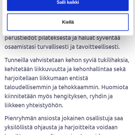
11.11.)
Salli kaikki
Pilates jatkoryhmän sisältö:
Kiellä
Pilates jatkoryhmä sopii sinulle, jolla on jo
perustiedot pilateksesta ja haluat syventää
osaamistasi turvallisesti ja tavoitteellisesti.
Tunneilla vahvistetaan kehon syviä tukilihaksia,
kehitetään liikkuvuutta ja kehonhallintaa sekä
harjoitellaan liikkumaan entistä
taloudellisemmin ja tehokkaammin. Huomiota
kiinnitetään myös hengityksen, ryhdin ja
liikkeen yhteistyöhön.
Pienryhmän ansiosta jokainen osallistuja saa
yksilöllistä ohjausta ja harjoitteita voidaan