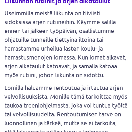
Liikunnan rutiinit ja arjen aikataulut
Useimmilla meistä liikunta on tiiviisti
sidoksissa arjen rutiineihin. Käymme salilla
ennen tai jälkeen työpäivän, osallistumme
ohjatuille tunneille tiettyinä iltoina tai
harrastamme urheilua lasten koulu- ja
harrastusmenojen lomassa. Kun lomat alkavat,
arjen aikataulut katoavat, ja samalla katoaa
myös rutiini, johon liikunta on sidottu.
Lomilla haluamme rentoutua ja irtautua arjen
velvollisuuksista. Monille tämä tarkoittaa myös
taukoa treeniohjelmasta, joka voi tuntua työltä
tai velvollisuudelta. Rentoutumisen tarve on
luonnollinen ja tärkeä, mutta se ei tarkoita,
että liikunnasta pitäisi luopua kokonaan.