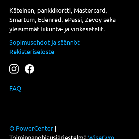
Käteinen, pankkikortti, Mastercard,
Smartum, Edenred, ePassi, Zevoy sekä
yleisimmät liikunta- ja virikesetelit.
Sopimusehdot ja säännöt
Rekisteriseloste
FAQ
© PowerCenter
|
Toiminnanohjausjärjestelmä
WiseGym