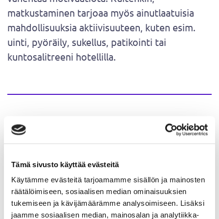
matkustaminen tarjoaa myös ainutlaatuisia
mahdollisuuksia aktiivisuuteen, kuten esim.
uinti, pyöräily, sukellus, patikointi tai
kuntosalitreeni hotellilla.
Miten pysyä aktiivisena lomalla?
Suunnittelu:
Ennen lomaa, suunnittele
etukäteen, miten aiot pysyä aktiivisena.
Tämä sivusto käyttää evästeitä
Pakkaa mukaan liikuntavarusteet ja tutki
Käytämme evästeitä tarjoamamme sisällön ja mainosten
räätälöimiseen, sosiaalisen median ominaisuuksien
etukäteen lomakohteen
tukemiseen ja kävijämäärämme analysoimiseen. Lisäksi
liikuntamahdollisuuksia.
jaamme sosiaalisen median, mainosalan ja analytiikka-