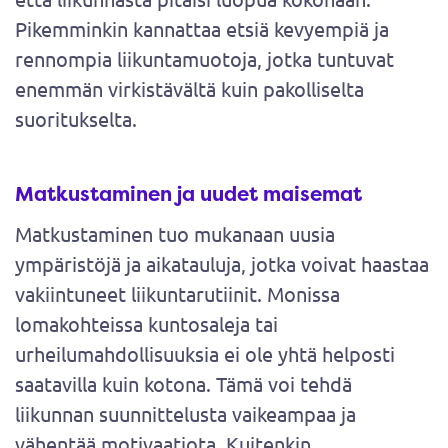
Pikemminkin kannattaa etsiä kevyempiä ja
rennompia liikuntamuotoja, jotka tuntuvat
enemmän virkistävältä kuin pakolliselta
suoritukselta.
Matkustaminen ja uudet maisemat
Matkustaminen tuo mukanaan uusia
ympäristöjä ja aikatauluja, jotka voivat haastaa
vakiintuneet liikuntarutiinit. Monissa
lomakohteissa kuntosaleja tai
urheilumahdollisuuksia ei ole yhtä helposti
saatavilla kuin kotona. Tämä voi tehdä
liikunnan suunnittelusta vaikeampaa ja
vähentää motivaatiota. Kuitenkin,