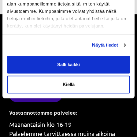
alan kumppaneillemme tietoja siitä, miten käytät
sivustoamme. Kumppanimme voivat yhdistää näitä
tietoja muihin tietoihin, joita olet antanut heille tai joita on
kerätty, kun olet käyttänyt heidän palvelujaan.
Pysy ajan tasalla
Näytä tiedot
Ole ensimmäinen, joka saa tietää mitä
Salli kaikki
Powerilla tapahtuu ja saat ensimmäisenä
tarjouksemme.
Kiellä
Tilaa uutiskirje
Vastaanottomme palvelee:
Maanantaisin klo 16-19
Palvelemme tarvittaessa muina aikoina