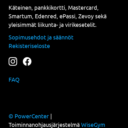
Käteinen, pankkikortti, Mastercard,
Smartum, Edenred, ePassi, Zevoy sekä
yleisimmät liikunta- ja virikesetelit.
Sopimusehdot ja säännöt
Rekisteriseloste
FAQ
© PowerCenter
|
Toiminnanohjausjärjestelmä
WiseGym